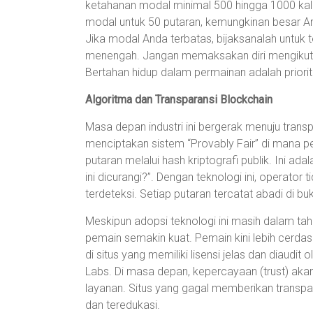
ketahanan modal minimal 500 hingga 1000 kali
modal untuk 50 putaran, kemungkinan besar An
Jika modal Anda terbatas, bijaksanalah untuk 
menengah. Jangan memaksakan diri mengikuti t
Bertahan hidup dalam permainan adalah priori
Algoritma dan Transparansi Blockchain
Masa depan industri ini bergerak menuju transp
menciptakan sistem “Provably Fair” di mana pe
putaran melalui hash kriptografi publik. Ini a
ini dicurangi?”. Dengan teknologi ini, operator 
terdeteksi. Setiap putaran tercatat abadi di buk
Meskipun adopsi teknologi ini masih dalam ta
pemain semakin kuat. Pemain kini lebih cerdas
di situs yang memiliki lisensi jelas dan diaud
Labs. Di masa depan, kepercayaan (trust) aka
layanan. Situs yang gagal memberikan transpar
dan teredukasi.