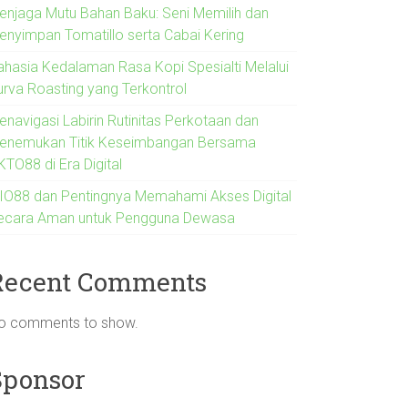
enjaga Mutu Bahan Baku: Seni Memilih dan
enyimpan Tomatillo serta Cabai Kering
ahasia Kedalaman Rasa Kopi Spesialti Melalui
urva Roasting yang Terkontrol
enavigasi Labirin Rutinitas Perkotaan dan
enemukan Titik Keseimbangan Bersama
KTO88 di Era Digital
IO88 dan Pentingnya Memahami Akses Digital
ecara Aman untuk Pengguna Dewasa
Recent Comments
o comments to show.
Sponsor