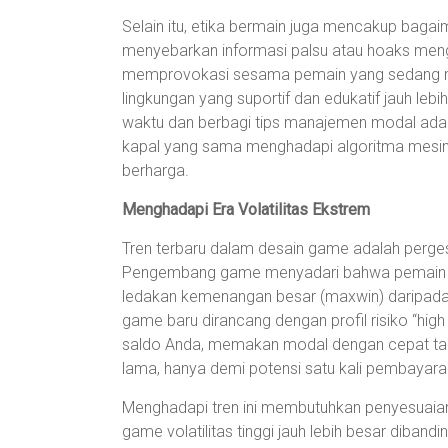
Selain itu, etika bermain juga mencakup bagaim
menyebarkan informasi palsu atau hoaks mengen
memprovokasi sesama pemain yang sedang m
lingkungan yang suportif dan edukatif jauh le
waktu dan berbagi tips manajemen modal adalah
kapal yang sama menghadapi algoritma mesin,
berharga.
Menghadapi Era Volatilitas Ekstrem
Tren terbaru dalam desain game adalah pergese
Pengembang game menyadari bahwa pemain m
ledakan kemenangan besar (maxwin) daripada 
game baru dirancang dengan profil risiko “high r
saldo Anda, memakan modal dengan cepat ta
lama, hanya demi potensi satu kali pembayara
Menghadapi tren ini membutuhkan penyesuaian
game volatilitas tinggi jauh lebih besar diband