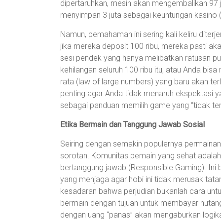
dipertaruhkan, mesin akan mengembalikan 97
menyimpan 3 juta sebagai keuntungan kasino 
Namun, pemahaman ini sering kali keliru dite
jika mereka deposit 100 ribu, mereka pasti ak
sesi pendek yang hanya melibatkan ratusan pu
kehilangan seluruh 100 ribu itu, atau Anda bi
rata (law of large numbers) yang baru akan terl
penting agar Anda tidak menaruh ekspektasi y
sebagai panduan memilih game yang “tidak terl
Etika Bermain dan Tanggung Jawab Sosial
Seiring dengan semakin populernya permainan
sorotan. Komunitas pemain yang sehat adal
bertanggung jawab (Responsible Gaming). Ini b
yang menjaga agar hobi ini tidak merusak tata
kesadaran bahwa perjudian bukanlah cara un
bermain dengan tujuan untuk membayar hutan
dengan uang “panas” akan mengaburkan logika