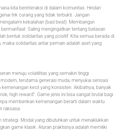
ana kita berinteraksi di dalam komunitas. Hindari
ai trik curang yang tidak terbukti. Jangan
engalami kekalahan (bad beat). Membangun
bih bermanfaat. Saling mengingatkan tentang batasan
 bentuk solidaritas yang positif. Kita semua berada di
 maka solidaritas antar pemain adalah aset yang
ran menuju volatilitas yang semakin tinggi.
odern, terutama generasi muda, menyukai sensasi
kemenangan kecil yang konsisten. Akibatnya, banyak
isk, high reward”. Game jenis ini bisa sangat brutal bagi
npa memberikan kemenangan berarti dalam waktu
n raksasa.
 strategi. Modal yang dibutuhkan untuk menaklukkan
ingkan game klasik. Aturan praktisnya adalah memiliki