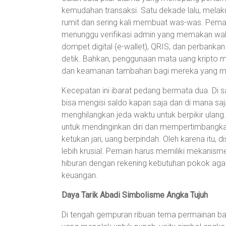
kemudahan transaksi. Satu dekade lalu, melak
rumit dan sering kali membuat was-was. Pemain
menunggu verifikasi admin yang memakan waktu la
dompet digital (e-wallet), QRIS, dan perbankan
detik. Bahkan, penggunaan mata uang kripto mu
dan keamanan tambahan bagi mereka yang m
Kecepatan ini ibarat pedang bermata dua. Di s
bisa mengisi saldo kapan saja dan di mana saj
menghilangkan jeda waktu untuk berpikir ulang
untuk mendinginkan diri dan mempertimbangka
ketukan jari, uang berpindah. Oleh karena itu, di
lebih krusial. Pemain harus memiliki mekanism
hiburan dengan rekening kebutuhan pokok aga
keuangan.
Daya Tarik Abadi Simbolisme Angka Tujuh
Di tengah gempuran ribuan tema permainan baru 