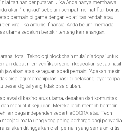
 nilai taruhan per putaran. Jika Anda hanya membawa
da akan “rungkad” sebelum sempat melihat fitur bonus.
tetap bermain di game dengan volatilitas rendah atau
ren viral jika amunisi finansial Anda belum memadai.
tas utama sebelum berpikir tentang kemenangan.
aransi total. Teknologi blockchain mulai diadopsi untuk
main dapat memverifikasi sendiri keacakan setiap hasil
dalah jawaban atas keraguan abadi pemain: “Apakah mesin
tidak bisa lagi memanipulasi hasil di belakang layar tanpa
u besar digital yang tidak bisa diubah.
hap awal di kasino arus utama, desakan dari komunitas
 dan menuntut kejujuran. Mereka lebih memilih bermain
it oleh lembaga independen seperti eCOGRA atau iTech
n menjadi mata uang yang paling berharga bagi penyedia
ansi akan ditinggalkan oleh pemain yang semakin kritis