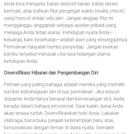
Anda bisa mengatur batas deposit harian, batas durasi
bermain, atau bahkan fitur pengingat waktu (reality check)
yang muncul setiap satu jam. Jangan anggap fitur ini
mengganggu; anggaplah sebagai asisten pribadi yang
menjaga Anda tetap waras. Kehidupan nyata Anda—
keluarga, karir, kesehatan—adalah aset yang sesungguhnya.
Permainan hanyalah bumbu penyedap. Jangan biarkan
bumbu tersebut merusak cita rasa hidangan utama
kehidupan Anda.
Diversifikasi Hiburan dan Pengembangan Diri
Pemain yang paling bahagia adalah mereka yang memiliki
sumber kebahagiaan lain di luar permainan. Jika seluruh
dopamin Anda hanya berasal dari kemenangan slot, Anda
berada dalam bahaya emosional. Saat kalah, dunia Anda
akan terasa runtuh. Diversifikasikan hobi Anda. Lakukan
olahraga, baca buku, pelajari keterampilan baru, atau
bersosialisasi dengan teman di dunia nyata. Semakin