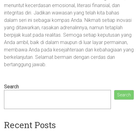
menuntut kecerdasan emosional, literasi finansial, dan
integritas diri. Jadikan wawasan yang telah kita bahas
dalam seri ini sebagai kompas Anda. Nikmati setiap inovasi
yang ditawarkan, rasakan adrenalinnya, namun tetaplah
berpijak kuat pada realitas. Semoga setiap keputusan yang
Anda ambil, baik di dalam maupun di luar layar permainan,
membawa Anda pada kesejahteraan dan kebahagiaan yang
berkelanjutan. Selamat bermain dengan cerdas dan
bertanggung jawab.
Search
Search
Recent Posts