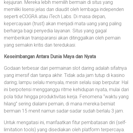
kejujuran. Mereka lebih memilih bermain di situs yang
memiliki lisensi jelas dan diaudit oleh lembaga independen
seperti eCOGRA atau iTech Labs. Di masa depan,
kepercayaan (trust) akan menjadi mata uang yang paling
berharga bagi penyedia layanan. Situs yang gagal
memberikan transparansi akan ditinggalkan oleh pemain
yang semakin kritis dan teredukasi.
Keseimbangan Antara Dunia Maya dan Nyata
Godaan terbesar dari permainan slot daring adalah sifatnya
yang imersif dan tanpa akhir. Tidak ada jam tutup di kasino
daring; lampu selalu menyala, mesin selalu siap berputar. Hal
ini berpotensi mengganggu ritme kehidupan nyata, mulai dari
pola tidur hingga produktivitas kerja. Fenomena “waktu yang
hilang” sering dialami pemain, di mana mereka berniat
bermain 15 menit namun sadar-sadar sudah berlalu 3 jam.
Untuk mengatasi ini, manfaatkan fitur pembatasan diri (self-
limitation tools) yang disediakan oleh platform terpercaya.