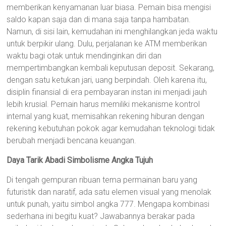
memberikan kenyamanan luar biasa. Pemain bisa mengisi
saldo kapan saja dan di mana saja tanpa hambatan.
Namun, di sisi lain, kemudahan ini menghilangkan jeda waktu
untuk berpikir ulang. Dulu, perjalanan ke ATM memberikan
waktu bagi otak untuk mendinginkan diri dan
mempertimbangkan kembali keputusan deposit. Sekarang,
dengan satu ketukan jari, uang berpindah. Oleh karena itu,
disiplin finansial di era pembayaran instan ini menjadi jauh
lebih krusial. Pemain harus memiliki mekanisme kontrol
internal yang kuat, memisahkan rekening hiburan dengan
rekening kebutuhan pokok agar kemudahan teknologi tidak
berubah menjadi bencana keuangan.
Daya Tarik Abadi Simbolisme Angka Tujuh
Di tengah gempuran ribuan tema permainan baru yang
futuristik dan naratif, ada satu elemen visual yang menolak
untuk punah, yaitu simbol angka 777. Mengapa kombinasi
sederhana ini begitu kuat? Jawabannya berakar pada