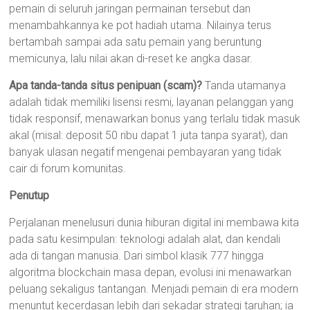
pemain di seluruh jaringan permainan tersebut dan
menambahkannya ke pot hadiah utama. Nilainya terus
bertambah sampai ada satu pemain yang beruntung
memicunya, lalu nilai akan di-reset ke angka dasar.
Apa tanda-tanda situs penipuan (scam)?
Tanda utamanya
adalah tidak memiliki lisensi resmi, layanan pelanggan yang
tidak responsif, menawarkan bonus yang terlalu tidak masuk
akal (misal: deposit 50 ribu dapat 1 juta tanpa syarat), dan
banyak ulasan negatif mengenai pembayaran yang tidak
cair di forum komunitas.
Penutup
Perjalanan menelusuri dunia hiburan digital ini membawa kita
pada satu kesimpulan: teknologi adalah alat, dan kendali
ada di tangan manusia. Dari simbol klasik 777 hingga
algoritma blockchain masa depan, evolusi ini menawarkan
peluang sekaligus tantangan. Menjadi pemain di era modern
menuntut kecerdasan lebih dari sekadar strategi taruhan; ia