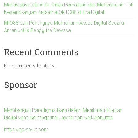
Menavigasi Labirin Rutinitas Perkotaan dan Menemukan Titik
Keseimbangan Bersama OKTO88 di Era Digital
MIO88 dan Pentingnya Memahami Akses Digital Secara
Aman untuk Pengguna Dewasa
Recent Comments
No comments to show.
Sponsor
Membangun Paradigma Baru dalam Menikmati Hiburan
Digital yang Bertanggung Jawab dan Berkelanjutan
https://go.sp-pt.com