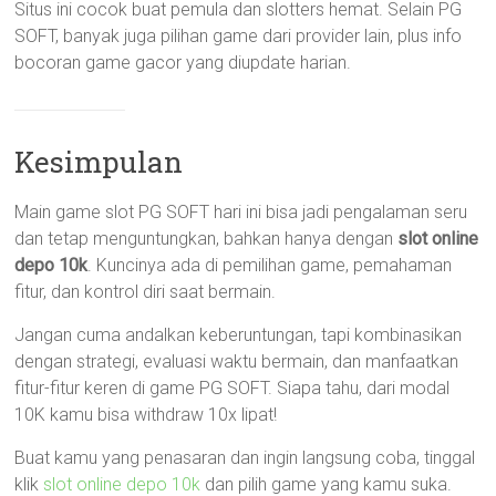
Situs ini cocok buat pemula dan slotters hemat. Selain PG
SOFT, banyak juga pilihan game dari provider lain, plus info
bocoran game gacor yang diupdate harian.
Kesimpulan
Main game slot PG SOFT hari ini bisa jadi pengalaman seru
dan tetap menguntungkan, bahkan hanya dengan
slot online
depo 10k
. Kuncinya ada di pemilihan game, pemahaman
fitur, dan kontrol diri saat bermain.
Jangan cuma andalkan keberuntungan, tapi kombinasikan
dengan strategi, evaluasi waktu bermain, dan manfaatkan
fitur-fitur keren di game PG SOFT. Siapa tahu, dari modal
10K kamu bisa withdraw 10x lipat!
Buat kamu yang penasaran dan ingin langsung coba, tinggal
klik
slot online depo 10k
dan pilih game yang kamu suka.