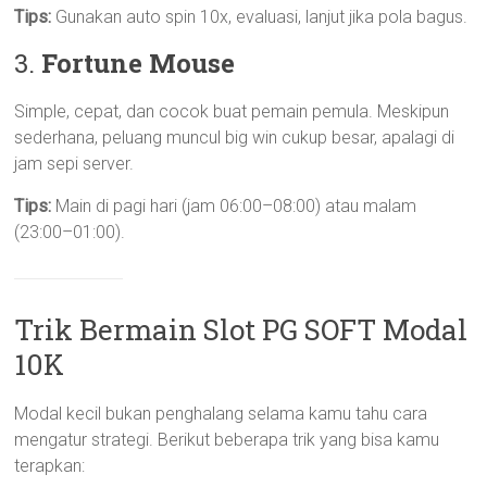
Tips:
Gunakan auto spin 10x, evaluasi, lanjut jika pola bagus.
3.
Fortune Mouse
Simple, cepat, dan cocok buat pemain pemula. Meskipun
sederhana, peluang muncul big win cukup besar, apalagi di
jam sepi server.
Tips:
Main di pagi hari (jam 06:00–08:00) atau malam
(23:00–01:00).
Trik Bermain Slot PG SOFT Modal
10K
Modal kecil bukan penghalang selama kamu tahu cara
mengatur strategi. Berikut beberapa trik yang bisa kamu
terapkan: