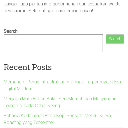
Jangan lupa pantau info gacor harian dan sesuaikan waktu
bermainmu. Selamat spin dan semoga cuan!
Search
Search
Recent Posts
Memahami Peran Infrastruktur Informasi Terpercaya di Era
Digital Modern
Menjaga Mutu Bahan Baku: Seni Memilih dan Menyimpan
Tomatillo serta Cabai Kering
Rahasia Kedalaman Rasa Kopi Spesialti Melalui Kurva
Roasting yang Terkontrol