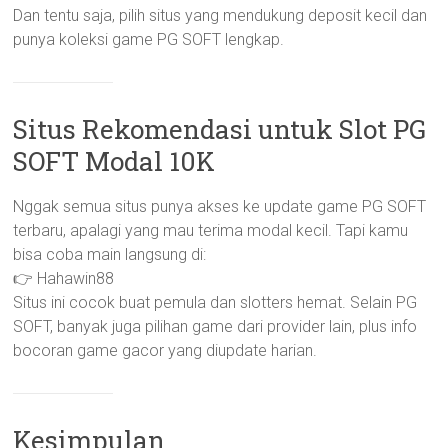
Dan tentu saja, pilih situs yang mendukung deposit kecil dan
punya koleksi game PG SOFT lengkap.
Situs Rekomendasi untuk Slot PG
SOFT Modal 10K
Nggak semua situs punya akses ke update game PG SOFT
terbaru, apalagi yang mau terima modal kecil. Tapi kamu
bisa coba main langsung di:
👉 Hahawin88
Situs ini cocok buat pemula dan slotters hemat. Selain PG
SOFT, banyak juga pilihan game dari provider lain, plus info
bocoran game gacor yang diupdate harian.
Kesimpulan