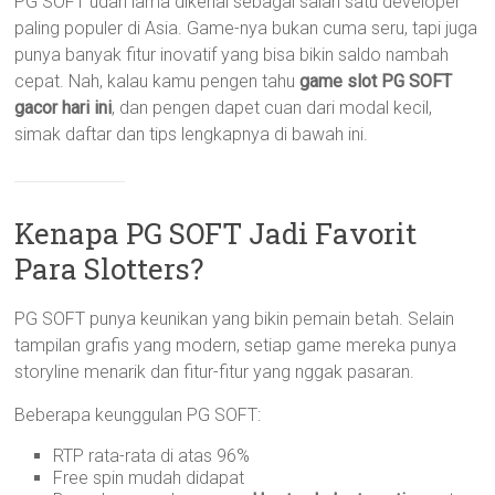
PG SOFT udah lama dikenal sebagai salah satu developer
paling populer di Asia. Game-nya bukan cuma seru, tapi juga
punya banyak fitur inovatif yang bisa bikin saldo nambah
cepat. Nah, kalau kamu pengen tahu
game slot PG SOFT
gacor hari ini
, dan pengen dapet cuan dari modal kecil,
simak daftar dan tips lengkapnya di bawah ini.
Kenapa PG SOFT Jadi Favorit
Para Slotters?
PG SOFT punya keunikan yang bikin pemain betah. Selain
tampilan grafis yang modern, setiap game mereka punya
storyline menarik dan fitur-fitur yang nggak pasaran.
Beberapa keunggulan PG SOFT:
RTP rata-rata di atas 96%
Free spin mudah didapat