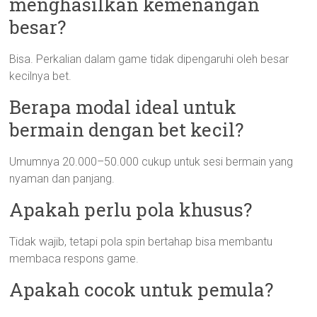
menghasilkan kemenangan
besar?
Bisa. Perkalian dalam game tidak dipengaruhi oleh besar
kecilnya bet.
Berapa modal ideal untuk
bermain dengan bet kecil?
Umumnya 20.000–50.000 cukup untuk sesi bermain yang
nyaman dan panjang.
Apakah perlu pola khusus?
Tidak wajib, tetapi pola spin bertahap bisa membantu
membaca respons game.
Apakah cocok untuk pemula?