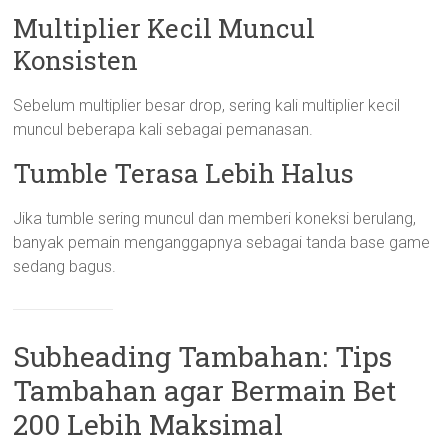
Multiplier Kecil Muncul
Konsisten
Sebelum multiplier besar drop, sering kali multiplier kecil
muncul beberapa kali sebagai pemanasan.
Tumble Terasa Lebih Halus
Jika tumble sering muncul dan memberi koneksi berulang,
banyak pemain menganggapnya sebagai tanda base game
sedang bagus.
Subheading Tambahan: Tips
Tambahan agar Bermain Bet
200 Lebih Maksimal