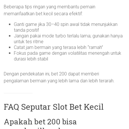
Beberapa tips ringan yang membantu pemain
memanfaatkan bet kecil secara efektif:
Ganti game jika 30–40 spin awal tidak menunjukkan
tanda positif
Jangan pakai mode turbo terlalu lama; gunakan hanya
untuk tes ritme
Catat jam bermain yang terasa lebih “ramah”
Fokus pada game dengan volatilitas menengah untuk
durasi lebih stabil
Dengan pendekatan ini, bet 200 dapat memberi
pengalaman bermain yang lebih lama dan lebih terarah.
FAQ Seputar Slot Bet Kecil
Apakah bet 200 bisa