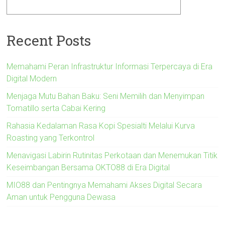
Recent Posts
Memahami Peran Infrastruktur Informasi Terpercaya di Era
Digital Modern
Menjaga Mutu Bahan Baku: Seni Memilih dan Menyimpan
Tomatillo serta Cabai Kering
Rahasia Kedalaman Rasa Kopi Spesialti Melalui Kurva
Roasting yang Terkontrol
Menavigasi Labirin Rutinitas Perkotaan dan Menemukan Titik
Keseimbangan Bersama OKTO88 di Era Digital
MIO88 dan Pentingnya Memahami Akses Digital Secara
Aman untuk Pengguna Dewasa