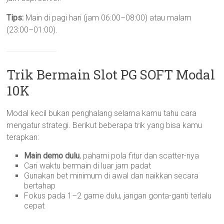
Tips:
Main di pagi hari (jam 06:00–08:00) atau malam
(23:00–01:00).
Trik Bermain Slot PG SOFT Modal
10K
Modal kecil bukan penghalang selama kamu tahu cara
mengatur strategi. Berikut beberapa trik yang bisa kamu
terapkan:
Main demo dulu
, pahami pola fitur dan scatter-nya
Cari waktu bermain di luar jam padat
Gunakan bet minimum di awal dan naikkan secara
bertahap
Fokus pada 1–2 game dulu, jangan gonta-ganti terlalu
cepat