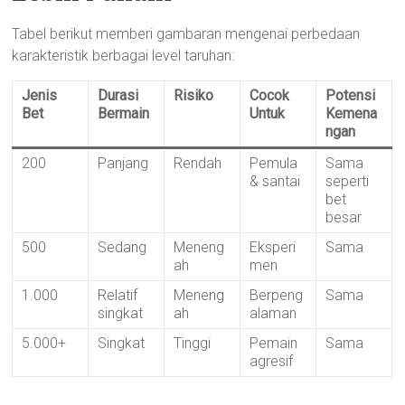
Tabel berikut memberi gambaran mengenai perbedaan
karakteristik berbagai level taruhan:
Jenis
Durasi
Risiko
Cocok
Potensi
Bet
Bermain
Untuk
Kemena
ngan
200
Panjang
Rendah
Pemula
Sama
& santai
seperti
bet
besar
500
Sedang
Meneng
Eksperi
Sama
ah
men
1.000
Relatif
Meneng
Berpeng
Sama
singkat
ah
alaman
5.000+
Singkat
Tinggi
Pemain
Sama
agresif