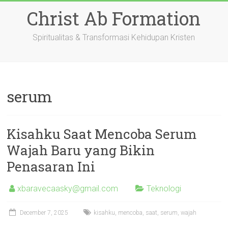
Skip
Christ Ab Formation
to
content
Spiritualitas & Transformasi Kehidupan Kristen
serum
Kisahku Saat Mencoba Serum
Wajah Baru yang Bikin
Penasaran Ini
xbaravecaasky@gmail.com
Teknologi
December 7, 2025
kisahku
,
mencoba
,
saat
,
serum
,
wajah