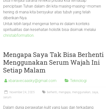
bisa menjadi sarana refleksi pribadi kita terhadap
penciptaan Tuhan dalam diri kita masing-masing—momen
hening di mana kita bersyukur atas tubuh yang telah
diberikan-Nya.
Untuk lebih lanjut mengenai tema ini dalam konteks
spiritualitas dan kesehatan holistik bisa disimak melalui
christabformation
.
Mengapa Saya Tak Bisa Berhenti
Menggunakan Serum Wajah Ini
Setiap Malam
xbaravecaasky@gmail.com
Teknologi
November 24, 2025
berhenti
,
mengapa
,
menggunakan
,
saya
,
serum
Dalam dunia perawatan kulit yang luas dan terkadang