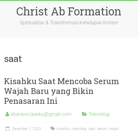
Skip
Christ Ab Formation
to
content
Spiritualitas & Transformasi Kehidupan Kristen
saat
Kisahku Saat Mencoba Serum
Wajah Baru yang Bikin
Penasaran Ini
xbaravecaasky@gmail.com
Teknologi
December 7, 2025
kisahku
,
mencoba
,
saat
,
serum
,
wajah