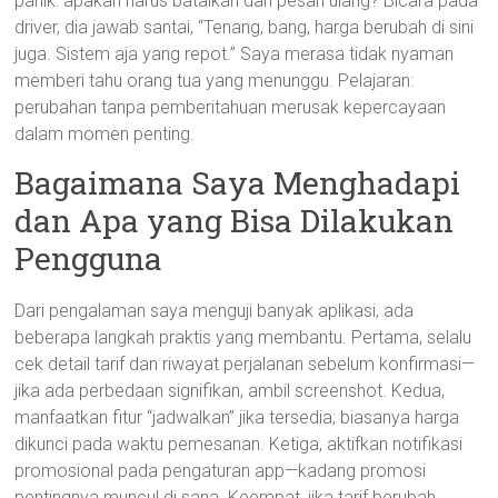
panik: apakah harus batalkan dan pesan ulang? Bicara pada
driver, dia jawab santai, “Tenang, bang, harga berubah di sini
juga. Sistem aja yang repot.” Saya merasa tidak nyaman
memberi tahu orang tua yang menunggu. Pelajaran:
perubahan tanpa pemberitahuan merusak kepercayaan
dalam momen penting.
Bagaimana Saya Menghadapi
dan Apa yang Bisa Dilakukan
Pengguna
Dari pengalaman saya menguji banyak aplikasi, ada
beberapa langkah praktis yang membantu. Pertama, selalu
cek detail tarif dan riwayat perjalanan sebelum konfirmasi—
jika ada perbedaan signifikan, ambil screenshot. Kedua,
manfaatkan fitur “jadwalkan” jika tersedia; biasanya harga
dikunci pada waktu pemesanan. Ketiga, aktifkan notifikasi
promosional pada pengaturan app—kadang promosi
pentingnya muncul di sana. Keempat, jika tarif berubah