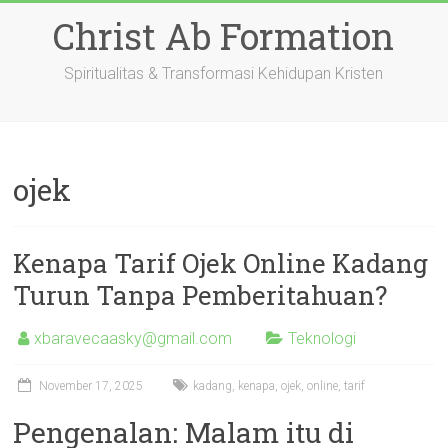
Skip
Christ Ab Formation
to
content
Spiritualitas & Transformasi Kehidupan Kristen
ojek
Kenapa Tarif Ojek Online Kadang
Turun Tanpa Pemberitahuan?
xbaravecaasky@gmail.com
Teknologi
November 17, 2025
kadang
,
kenapa
,
ojek
,
online
,
tarif
Pengenalan: Malam itu di