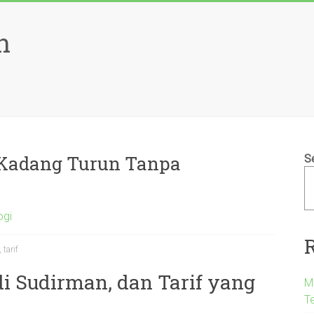
n
 Kadang Turun Tanpa
S
ogi
,
tarif
i Sudirman, dan Tarif yang
M
T