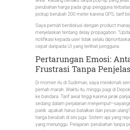
area—kadang berlaku tanpa pop-up yang jelas. 
perubahan harga pada grup pengguna terbatas.
pickup berubah 200 meter karena GPS, tarif bis
Saya pernah berdiskusi dengan product manage
menjelaskan tentang delay propagation. “Update
notifikasi kepada user tidak selalu diprioritaska
cepat daripada UI yang terlihat pengguna.
Pertarungan Emosi: Ant
Frustrasi Tanpa Penjela
Di momen itu di Sudirman, saya menikmati sensas
pernah marah. Waktu itu, minggu pagi di Dep
ke bandara. Tarif awal tinggi karena jarak panjang
sedang dalam perjalanan menjemput—sayangn
panik: apakah harus batalkan dan pesan ulang? 
harga berubah di sini juga. Sistem aja yang r
yang menunggu. Pelajaran: perubahan tanpa