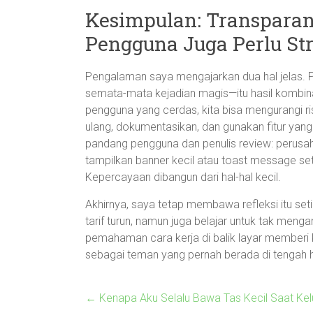
Kesimpulan: Transparans
Pengguna Juga Perlu Str
Pengalaman saya mengajarkan dua hal jelas. Pe
semata-mata kejadian magis—itu hasil kombina
pengguna yang cerdas, kita bisa mengurangi r
ulang, dokumentasikan, dan gunakan fitur yang
pandang pengguna dan penulis review: perus
tampilkan banner kecil atau toast message se
Kepercayaan dibangun dari hal-hal kecil.
Akhirnya, saya tetap membawa refleksi itu set
tarif turun, namun juga belajar untuk tak meng
pemahaman cara kerja di balik layar memberi ki
sebagai teman yang pernah berada di tengah h
←
Kenapa Aku Selalu Bawa Tas Kecil Saat Ke