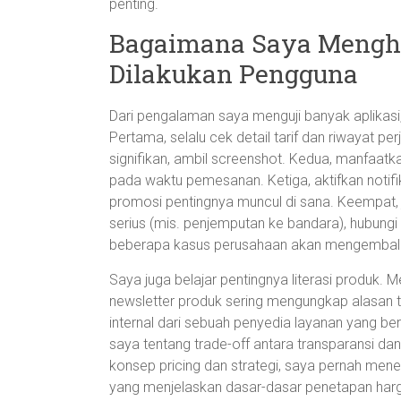
penting.
Bagaimana Saya Mengha
Dilakukan Pengguna
Dari pengalaman saya menguji banyak aplikas
Pertama, selalu cek detail tarif dan riwayat 
signifikan, ambil screenshot. Kedua, manfaatkan
pada waktu pemesanan. Ketiga, aktifkan noti
promosi pentingnya muncul di sana. Keempat, 
serius (mis. penjemputan ke bandara), hubungi
beberapa kasus perusahaan akan mengembalik
Saya juga belajar pentingnya literasi produk. 
newsletter produk sering mengungkap alasan t
internal dari sebuah penyedia layanan yang b
saya tentang trade-off antara transparansi dan 
konsep pricing dan strategi, saya pernah men
yang menjelaskan dasar-dasar penetapan harg