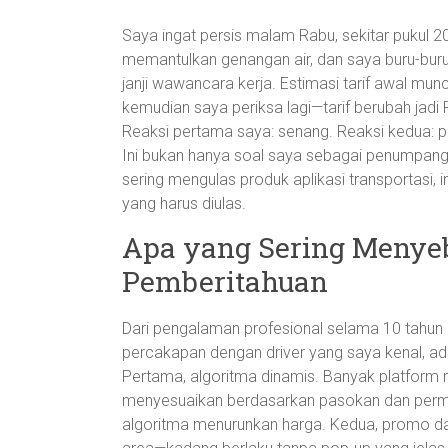
Saya ingat persis malam Rabu, sekitar pukul 2
memantulkan genangan air, dan saya buru-buru
janji wawancara kerja. Estimasi tarif awal mun
kemudian saya periksa lagi—tarif berubah jadi R
Reaksi pertama saya: senang. Reaksi kedua: pe
Ini bukan hanya soal saya sebagai penumpan
sering mengulas produk aplikasi transportasi, i
yang harus diulas.
Apa yang Sering Menye
Pemberitahuan
Dari pengalaman profesional selama 10 tahun m
percakapan dengan driver yang saya kenal, ada
Pertama, algoritma dinamis. Banyak platform
menyesuaikan berdasarkan pasokan dan permint
algoritma menurunkan harga. Kedua, promo da