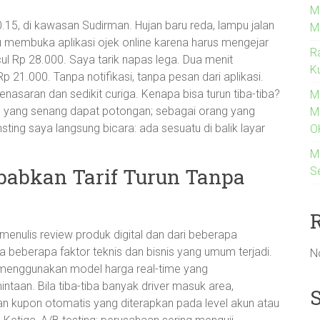
M
0.15, di kawasan Sudirman. Hujan baru reda, lampu jalan
M
 membuka aplikasi ojek online karena harus mengejar
R
cul Rp 28.000. Saya tarik napas lega. Dua menit
K
p 21.000. Tanpa notifikasi, tanpa pesan dari aplikasi.
nasaran dan sedikit curiga. Kenapa bisa turun tiba-tiba?
M
g yang senang dapat potongan; sebagai orang yang
M
nsting saya langsung bicara: ada sesuatu di balik layar
O
M
babkan Tarif Turun Tanpa
S
enulis review produk digital dan dari beberapa
 beberapa faktor teknis dan bisnis yang umum terjadi.
N
 menggunakan model harga real-time yang
aan. Bila tiba-tiba banyak driver masuk area,
n kupon otomatis yang diterapkan pada level akun atau