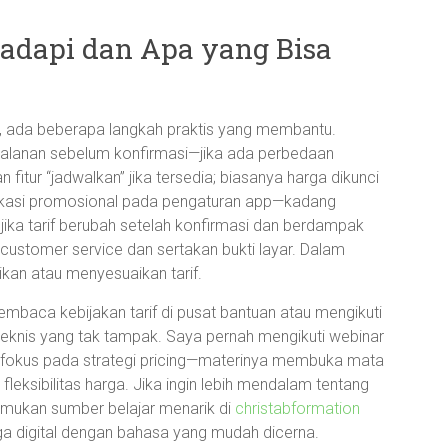
dapi dan Apa yang Bisa
i, ada beberapa langkah praktis yang membantu.
perjalanan sebelum konfirmasi—jika ada perbedaan
 fitur “jadwalkan” jika tersedia; biasanya harga dikunci
fikasi promosional pada pengaturan app—kadang
jika tarif berubah setelah konfirmasi dan berdampak
 customer service dan sertakan bukti layar. Dalam
an atau menyesuaikan tarif.
Membaca kebijakan tarif di pusat bantuan atau mengikuti
eknis yang tak tampak. Saya pernah mengikuti webinar
erfokus pada strategi pricing—materinya membuka mata
fleksibilitas harga. Jika ingin lebih mendalam tentang
emukan sumber belajar menarik di
christabformation
a digital dengan bahasa yang mudah dicerna.