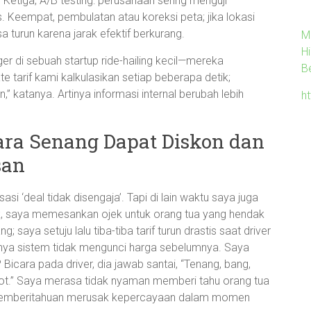
Ketiga, A/B testing: perusahaan sering menguji
 Keempat, pembulatan atau koreksi peta; jika lokasi
a turun karena jarak efektif berkurang.
M
H
r di sebuah startup ride-hailing kecil—mereka
B
 tarif kami kalkulasikan setiap beberapa detik;
n,” katanya. Artinya informasi internal berubah lebih
h
ara Senang Dapat Diskon dan
san
i ‘deal tidak disengaja’. Tapi di lain waktu saya juga
ok, saya memesankan ojek untuk orang tua yang hendak
; saya setuju lalu tiba-tiba tarif turun drastis saat driver
ya sistem tidak mengunci harga sebelumnya. Saya
Bicara pada driver, dia jawab santai, “Tenang, bang,
epot.” Saya merasa tidak nyaman memberi tahu orang tua
 pemberitahuan merusak kepercayaan dalam momen