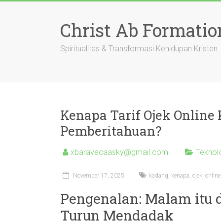
Skip
to
Christ Ab Formatio
content
Spiritualitas & Transformasi Kehidupan Kristen
Kenapa Tarif Ojek Online
Pemberitahuan?
xbaravecaasky@gmail.com
Teknol
November 17, 2025
kadang
,
kenapa
,
ojek
,
online
Pengenalan: Malam itu d
Turun Mendadak