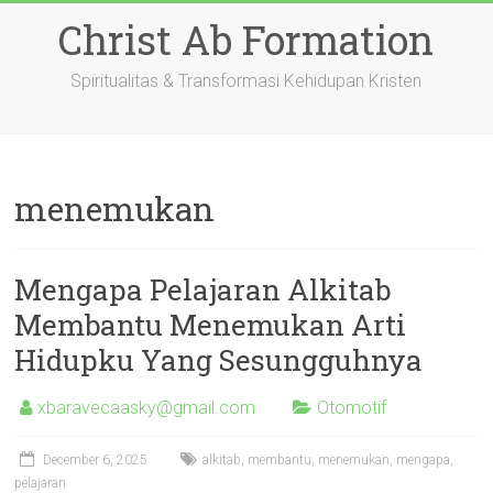
Skip
Christ Ab Formation
to
content
Spiritualitas & Transformasi Kehidupan Kristen
menemukan
Mengapa Pelajaran Alkitab
Membantu Menemukan Arti
Hidupku Yang Sesungguhnya
xbaravecaasky@gmail.com
Otomotif
December 6, 2025
alkitab
,
membantu
,
menemukan
,
mengapa
,
pelajaran