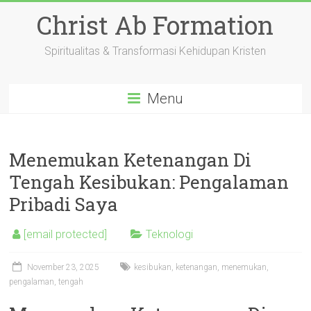
Skip
Christ Ab Formation
to
content
Spiritualitas & Transformasi Kehidupan Kristen
Menu
Menemukan Ketenangan Di
Tengah Kesibukan: Pengalaman
Pribadi Saya
[email protected]
Teknologi
November 23, 2025
kesibukan
,
ketenangan
,
menemukan
,
pengalaman
,
tengah