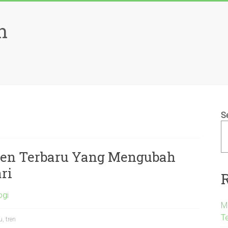
n
S
Tren Terbaru Yang Mengubah
ri
ogi
M
T
u
,
tren