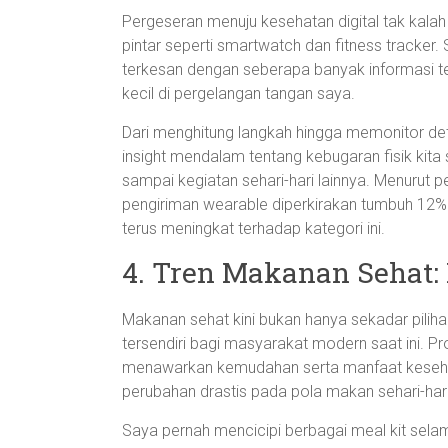
Pergeseran menuju kesehatan digital tak kal
pintar seperti smartwatch dan fitness tracker
terkesan dengan seberapa banyak informasi te
kecil di pergelangan tangan saya.
Dari menghitung langkah hingga memonitor deta
insight mendalam tentang kebugaran fisik kita s
sampai kegiatan sehari-hari lainnya. Menurut pe
pengiriman wearable diperkirakan tumbuh 12%
terus meningkat terhadap kategori ini.
4. Tren Makanan Sehat: 
Makanan sehat kini bukan hanya sekadar pilihan
tersendiri bagi masyarakat modern saat ini. P
menawarkan kemudahan serta manfaat keseha
perubahan drastis pada pola makan sehari-har
Saya pernah mencicipi berbagai meal kit se