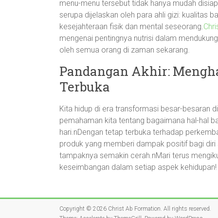
menu-menu tersebut tidak hanya mudah disiapka
serupa dijelaskan oleh para ahli gizi: kualita
kesejahteraan fisik dan mental seseorang.
Chri
mengenai pentingnya nutrisi dalam mendukung
oleh semua orang di zaman sekarang.
Pandangan Akhir: Mengh
Terbuka
Kita hidup di era transformasi besar-besaran d
pemahaman kita tentang bagaimana hal-hal bar
hari.nDengan tetap terbuka terhadap perkemba
produk yang memberi dampak positif bagi diri 
tampaknya semakin cerah.nMari terus mengiku
keseimbangan dalam setiap aspek kehidupan!
Copyright © 2026
Christ Ab Formation
. All rights reserved.