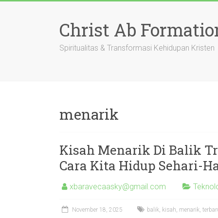
Skip
to
Christ Ab Formatio
content
Spiritualitas & Transformasi Kehidupan Kristen
menarik
Kisah Menarik Di Balik 
Cara Kita Hidup Sehari-Ha
xbaravecaasky@gmail.com
Teknol
November 18, 2025
balik
,
kisah
,
menarik
,
terbar