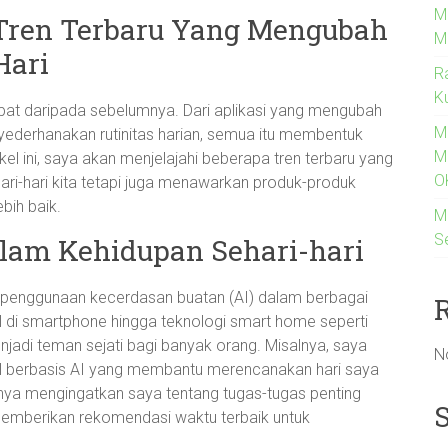
M
 Tren Terbaru Yang Mengubah
M
Hari
R
K
 cepat daripada sebelumnya. Dari aplikasi yang mengubah
M
nyederhanakan rutinitas harian, semua itu membentuk
M
kel ini, saya akan menjelajahi beberapa tren terbaru yang
O
ari-hari kita tetapi juga menawarkan produk-produk
bih baik.
M
S
alam Kehidupan Sehari-hari
ah penggunaan kecerdasan buatan (AI) dalam berbagai
ual di smartphone hingga teknologi smart home seperti
adi teman sejati bagi banyak orang. Misalnya, saya
N
wal berbasis AI yang membantu merencanakan hari saya
k hanya mengingatkan saya tentang tugas-tugas penting
memberikan rekomendasi waktu terbaik untuk