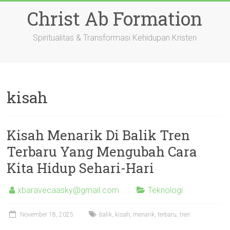
Skip
Christ Ab Formation
to
content
Spiritualitas & Transformasi Kehidupan Kristen
kisah
Kisah Menarik Di Balik Tren
Terbaru Yang Mengubah Cara
Kita Hidup Sehari-Hari
xbaravecaasky@gmail.com
Teknologi
November 18, 2025
balik
,
kisah
,
menarik
,
terbaru
,
tren