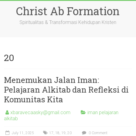
Skip
Christ Ab Formation
to
content
Spiritualitas & Transformasi Kehidupan Kristen
20
Menemukan Jalan Iman:
Pelajaran Alkitab dan Refleksi di
Komunitas Kita
xbaravecaasky@gmail.com
iman pelajaran
alkitab
July 11, 2025
17
,
18
,
19
,
20
0 Comment