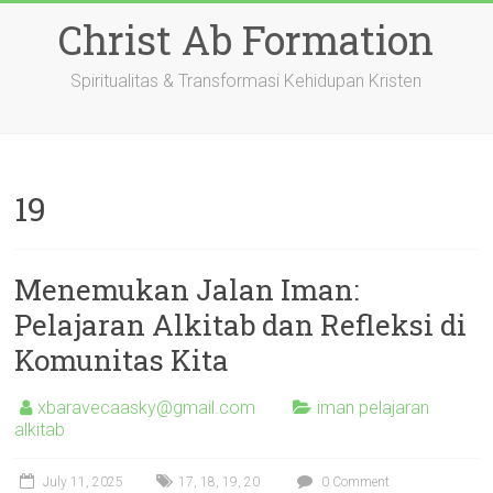
Skip
Christ Ab Formation
to
content
Spiritualitas & Transformasi Kehidupan Kristen
19
Menemukan Jalan Iman:
Pelajaran Alkitab dan Refleksi di
Komunitas Kita
xbaravecaasky@gmail.com
iman pelajaran
alkitab
July 11, 2025
17
,
18
,
19
,
20
0 Comment