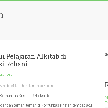
n
 Pelajaran Alkitab di
S
si Rohani
gorized
lkitab, refleksi rohani, komunitas Kristen
 Komunitas Kristen Refleksi Rohani
M
T
 dengan teman-teman di komunitas Kristen tempat aku