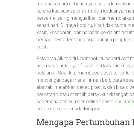
merasakan arti sebenarnya dari pertumbuhan 
karena kue susnya enak (meski keduanya mem
bersama, saling menguatkan, dan membiarkan
sehari-hari. Di meja kopi itu, kita tidak cuma
kasih, kesabaran, dan harapan ke dalam rutinit
berbagi cerita tentang gagal bangun pagi, kes
kecil.
Pelajaran Alkitab di kelompok itu seperti al
nada yang unik: ayat favorit, pertanyaan kriti
pelajaran. Saat kita membaca pasal tertentu, 
mendengar bagaimana Firman berbicara kepada si
abstrak, melainkan dekat, praktis, dan bisa d
perkataan, atau memilih bersyukur di tengah b
sederhana dari sumber online seperti
christab
di hati dan di diskusi kelompok.
Mengapa Pertumbuhan I