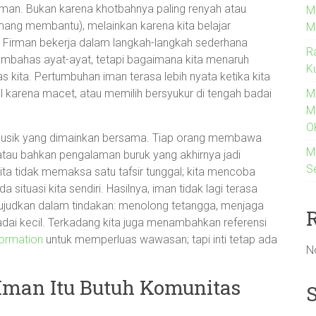
iman. Bukan karena khotbahnya paling renyah atau
M
ang membantu), melainkan karena kita belajar
M
 Firman bekerja dalam langkah-langkah sederhana
R
 membahas ayat-ayat, tetapi bagaimana kita menaruh
K
as kita. Pertumbuhan iman terasa lebih nyata ketika kita
M
al karena macet, atau memilih bersyukur di tengah badai
M
O
at musik yang dimainkan bersama. Tiap orang membawa
M
s, atau bahkan pengalaman buruk yang akhirnya jadi
S
kita tidak memaksa satu tafsir tunggal; kita mencoba
tuasi kita sendiri. Hasilnya, iman tidak lagi terasa
iwujudkan dalam tindakan: menolong tetangga, menjaga
adai kecil. Terkadang kita juga menambahkan referensi
formation
untuk memperluas wawasan; tapi inti tetap ada
N
man Itu Butuh Komunitas