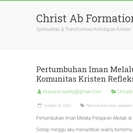
Skip
to
Christ Ab Formatio
content
Spiritualitas & Transformasi Kehidupan Kristen
Pertumbuhan Iman Melalui
Komunitas Kristen Reflek
xbaravecaasky@gmail.com
Uncate
October 18, 2025
Pertumbuhan iman, pelajaran A
Pertumbuhan Iman Melalui Pelajaran Alkitab di
Setiap minggu aku menantikan waktu bertemu