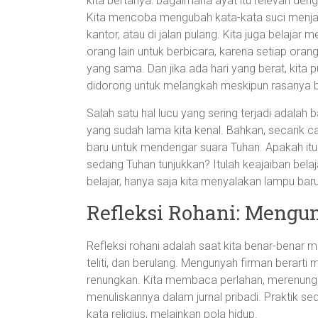
kita bertanya: bagaimana ayat itu relevan denga
Kita mencoba mengubah kata-kata suci menjadi
kantor, atau di jalan pulang. Kita juga belaja
orang lain untuk berbicara, karena setiap 
yang sama. Dan jika ada hari yang berat, kita 
didorong untuk melangkah meskipun rasanya b
Salah satu hal lucu yang sering terjadi adala
yang sudah lama kita kenal. Bahkan, secarik ca
baru untuk mendengar suara Tuhan. Apakah itu b
sedang Tuhan tunjukkan? Itulah keajaiban belaj
belajar, hanya saja kita menyalakan lampu baru 
Refleksi Rohani: Mengu
Refleksi rohani adalah saat kita benar-benar
teliti, dan berulang. Mengunyah firman berarti
renungkan. Kita membaca perlahan, merenungka
menuliskannya dalam jurnal pribadi. Praktik s
kata religius, melainkan pola hidup.