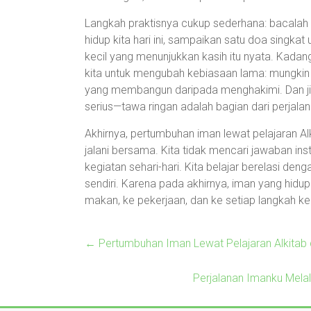
Langkah praktisnya cukup sederhana: bacalah 
hidup kita hari ini, sampaikan satu doa singkat 
kecil yang menunjukkan kasih itu nyata. Kadan
kita untuk mengubah kebiasaan lama: mungkin i
yang membangun daripada menghakimi. Dan jika
serius—tawa ringan adalah bagian dari perjalan
Akhirnya, pertumbuhan iman lewat pelajaran Alk
jalani bersama. Kita tidak mencari jawaban ins
kegiatan sehari-hari. Kita belajar berelasi de
sendiri. Karena pada akhirnya, iman yang hidu
makan, ke pekerjaan, dan ke setiap langkah keci
←
Pertumbuhan Iman Lewat Pelajaran Alkitab 
Perjalanan Imanku Melal