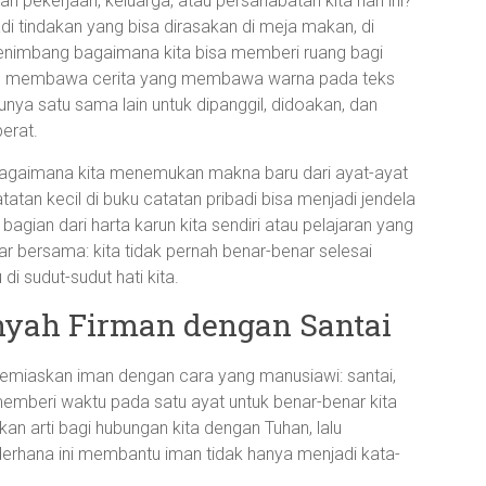
n pekerjaan, keluarga, atau persahabatan kita hari ini?
 tindakan yang bisa dirasakan di meja makan, di
r menimbang bagaimana kita bisa memberi ruang bagi
orang membawa cerita yang membawa warna pada teks
punya satu sama lain untuk dipanggil, didoakan, dan
erat.
h bagaimana kita menemukan makna baru dari ayat-ayat
tatan kecil di buku catatan pribadi bisa menjadi jendela
agian dari harta karun kita sendiri atau pelajaran yang
ar bersama: kita tidak pernah benar-benar selesai
di sudut-sudut hati kita.
nyah Firman dengan Santai
 memiaskan iman dengan cara yang manusiawi: santai,
 memberi waktu pada satu ayat untuk benar-benar kita
n arti bagi hubungan kita dengan Tuhan, lalu
ederhana ini membantu iman tidak hanya menjadi kata-