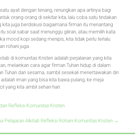
satu ayat dengan tenang, renungkan apa artinya bagi
untuk orang-orang di sekitar kita, lalu coba satu tindakan
g kita juga berdiskusi bagaimana firman itu menantang
tu soal sabar saat menunggu giliran, atau memilih kata
 mood kopi sedang menipis, kita tidak perlu terlalu
an rohani juga.
itab di komunitas Kristen adalah perjalanan yang kita
tan, melainkan cara agar firman Tuhan hidup di dalam
ngan Tuhan dan sesama, sambil sesekali menertawakan diri
p adalah iman yang bisa kita bawa pulang, ke meja
l yang kita ambil sehari-hari.
dan Refleksi Komunitas Kristen
ui Pelajaran Alkitab Refleksi Rohani Komunitas Kristen
→