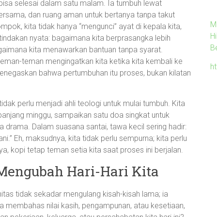
bisa selesai dalam satu malam. Ia tumbuh lewat
ersama, dan ruang aman untuk bertanya tanpa takut
M
pok, kita tidak hanya “mengunci” ayat di kepala kita,
H
indakan nyata: bagaimana kita berprasangka lebih
B
agaimana kita menawarkan bantuan tanpa syarat.
 teman-teman mengingatkan kita ketika kita kembali ke
h
menegaskan bahwa pertumbuhan itu proses, bukan kilatan
dak perlu menjadi ahli teologi untuk mulai tumbuh. Kita
sepanjang minggu, sampaikan satu doa singkat untuk
a drama. Dalam suasana santai, tawa kecil sering hadir:
ni.” Eh, maksudnya, kita tidak perlu sempurna; kita perlu
, kopi tetap teman setia kita saat proses ini berjalan.
 Mengubah Hari-Hari Kita
itas tidak sekadar mengulang kisah-kisah lama; ia
ita membahas nilai kasih, pengampunan, atau kesetiaan,