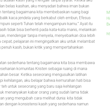
ku adalah kasih yang mengalir tanpa syarat. Ketika aku
n belas kasihan, aku menyadari bahwa iman bukan
kan tentang bagaimana kita membebaskan ruang bagi
M
balik kaca jendela yang berkabut oleh embun, Efesus
H
mpuni seperti Tuhan telah mengampuni kamu.” Ayat itu
B
ih tidak bisa berhenti pada kata-kata manis, melainkan
h
san, mendengar tanpa menyela, menyebarkan doa lebih
a cepat, pelajaran ini mengingatkan aku untuk melambat
g penuh kasih, bukan kritik yang mempertahankan
tatan sederhana tentang bagaimana kita bisa membawa
seharian komunitas Kristen sebagai ruang di mana
ahan besar. Ketika seseorang mengusulkan latihan
 kehilangan, aku belajar bahwa kemurahan hati bisa
ir teh untuk seseorang yang baru saja kehilangan
tuk menanyakan kabar orang yang sudah lama tidak
ran yang mengubah cara melihat dunia: kita tidak
kan dengan konsistensi kasih yang sederhana namun