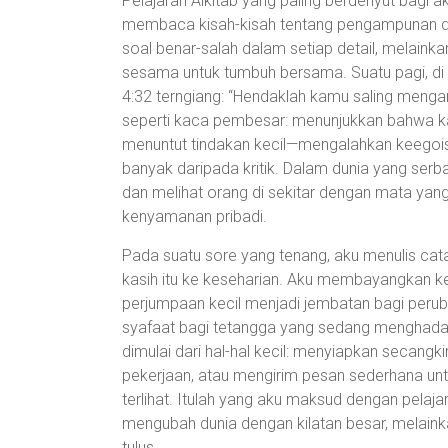
Pelajaran Alkitab yang paling berdenyut bagi a
membaca kisah-kisah tentang pengampunan da
soal benar-salah dalam setiap detail, melain
sesama untuk tumbuh bersama. Suatu pagi, di 
4:32 terngiang: “Hendaklah kamu saling menga
seperti kaca pembesar: menunjukkan bahwa kas
menuntut tindakan kecil—mengalahkan keegoi
banyak daripada kritik. Dalam dunia yang serb
dan melihat orang di sekitar dengan mata yan
kenyamanan pribadi.
Pada suatu sore yang tenang, aku menulis ca
kasih itu ke keseharian. Aku membayangkan ke
perjumpaan kecil menjadi jembatan bagi perub
syafaat bagi tetangga yang sedang menghadapi
dimulai dari hal-hal kecil: menyiapkan secangk
pekerjaan, atau mengirim pesan sederhana un
terlihat. Itulah yang aku maksud dengan pelaja
mengubah dunia dengan kilatan besar, melain
tulus.