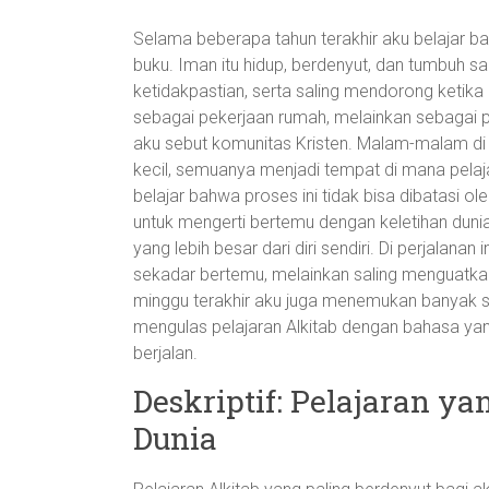
Selama beberapa tahun terakhir aku belajar ba
buku. Iman itu hidup, berdenyut, dan tumbuh s
ketidakpastian, serta saling mendorong ketik
sebagai pekerjaan rumah, melainkan sebagai
aku sebut komunitas Kristen. Malam-malam di 
kecil, semuanya menjadi tempat di mana pelaja
belajar bahwa proses ini tidak bisa dibatasi ol
untuk mengerti bertemu dengan keletihan dunia
yang lebih besar dari diri sendiri. Di perjala
sekadar bertemu, melainkan saling menguatkan
minggu terakhir aku juga menemukan banyak 
mengulas pelajaran Alkitab dengan bahasa yan
berjalan.
Deskriptif: Pelajaran y
Dunia