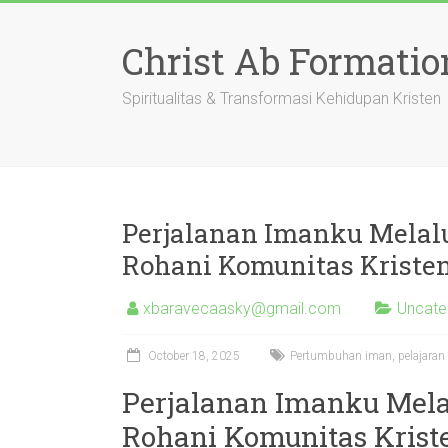
Skip
to
Christ Ab Formatio
content
Spiritualitas & Transformasi Kehidupan Kristen
Perjalanan Imanku Melalui
Rohani Komunitas Kriste
xbaravecaasky@gmail.com
Uncate
October 18, 2025
Pertumbuhan iman, pelajaran A
Perjalanan Imanku Melal
Rohani Komunitas Krist