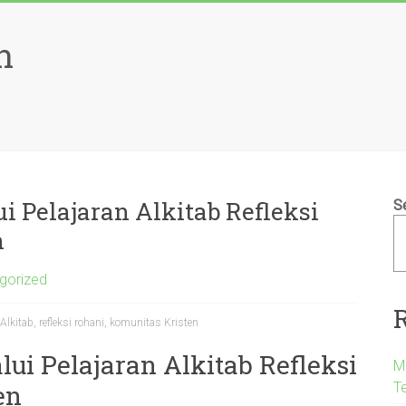
n
 Pelajaran Alkitab Refleksi
S
n
gorized
lkitab, refleksi rohani, komunitas Kristen
ui Pelajaran Alkitab Refleksi
M
T
en