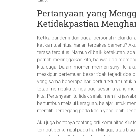
Pertanyaan yang Mengg
Ketidakpastian Mengha
Ketika pandemi dan badai personal melanda, ak
ketika ritual-ritual harian terpaksa berhenti? 
terasa terputus. Namun di balik ketakutan, ada
pernah meninggalkan kita, bahwa doa memang 
kita duga. Dalam momen-momen sunyi itu, aku m
meskipun pertemuan besar tidak terjadi: doa 
yang sama beberapa hari berturut-turut untuk 
tetap membuka telinga bagi sesama yang mun
kita. Pertanyaan itu tidak selalu memiliki jawaba
bertumbuh melalui keraguan, belajar untuk menen
memilih berpegang pada kasih yang lebih besar
Aku juga bertanya tentang arti komunitas Kri
tempat berkumpul pada hari Minggu, atau bisa 