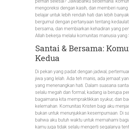
pernah selesai? Jawabanku sederhana: komuni
mengoreksi dengan kasih, dan memberi ruang b
belajar untuk lebih rendah hati dan lebih ba
bergumul dengan pertanyaan tentang kedaulat
bersama, dan membiarkan kehadiran yang penu
Allah bekerja melalui komunitas manusia ya
Santai & Bersama: Komu
Kedua
Di pekan yang padat dengan jadwal, pertemuan
jiwa yang lelah. Ada teh manis, ada jemaat y
yang menenangkan hati. Dalam suasana santai 
selalu megah dan formal; kadang ia berupa p
bagaimana kita mempraktikkan syukur, dan ba
kelemahan. Komunitas Kristen bagi aku menjad
bukan untuk menunjukkan kesempurnaan. Di san
bahwa aku butuh waktu untuk memahami bagi
kamu juga tidak selalu mengerti segalanya te