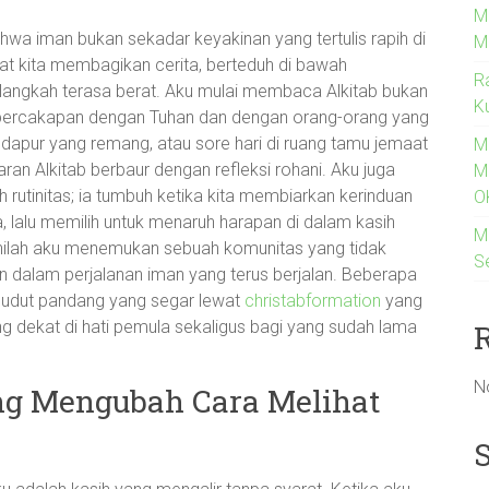
M
hwa iman bukan sekadar keyakinan yang tertulis rapih di
M
aat kita membagikan cerita, berteduh di bawah
R
a langkah terasa berat. Aku mulai membaca Alkitab bukan
K
 percakapan dengan Tuhan dan dengan orang-orang yang
dapur yang remang, atau sore hari di ruang tamu jemaat
M
ran Alkitab berbaur dengan refleksi rohani. Aku juga
M
eh rutinitas; ia tumbuh ketika kita membiarkan kerinduan
O
, lalu memilih untuk menaruh harapan di dalam kasih
M
nan inilah aku menemukan sebuah komunitas yang tidak
S
 dalam perjalanan iman yang terus berjalan. Beberapa
sudut pandang yang segar lewat
christabformation
yang
g dekat di hati pemula sekaligus bagi yang sudah lama
N
ang Mengubah Cara Melihat