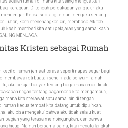
tas adalah rumah di mana kita saling menguatkan,
agi keraguan. Di tengah percakapan yang jujur, aku
nyak mendengar. Ketika seorang teman mengaku sedang
an Tuhan, kami menenangkan diri, membaca Alkitab
h kasih memberi kita satu pelajaran yang sama: kasih
ng SALING MENJAGA.
nitas Kristen sebagai Rumah
 kecil di rumah jemaat terasa seperti napas segar bagi
ang membawa roti buatan sendiri, ada senyum ramah
itu, aku belajar banyak tentang bagaimana iman tidak
ercakapan ringan tentang bagaimana kita mengampuni,
gaimana kita merawat satu sama lain di tengah
i rumah kedua tempat kita datang untuk dipulihkan,
a, aku bisa mengakui bahwa aku tidak selalu kuat,
an-bagian yang terasa membingungkan, dan bahwa
ntang hidup. Namun bersama-sama, kita menata langkah-