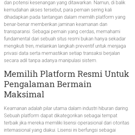
dan potensi kesenangan yang ditawarkan. Namun, di balik
kemudahan akses tersebut, para pemain sering kali
dihadapkan pada tantangan dalam memilih platform yang
benar-benar memberikan jaminan keamanan dan
transparansi. Sebagai pemain yang cerdas, memahami
fundamental dari sebuah situs resmi bukan hanya sekadar
mengikuti tren, melainkan langkah preventif untuk menjaga
privasi data serta memastikan setiap transaksi berjalan
secara adil tanpa adanya manipulasi sistem.
Memilih Platform Resmi Untuk
Pengalaman Bermain
Maksimal
Keamanan adalah pilar utama dalam industri hiburan daring.
Sebuah platform dapat dikategorikan sebagai tempat
terbaik jika mereka memiliki lisensi operasional dari otoritas
internasional yang diakui. Lisensi ini berfungsi sebagai