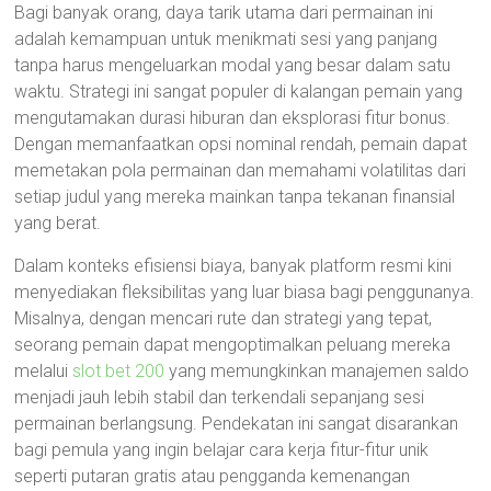
Bagi banyak orang, daya tarik utama dari permainan ini
adalah kemampuan untuk menikmati sesi yang panjang
tanpa harus mengeluarkan modal yang besar dalam satu
waktu. Strategi ini sangat populer di kalangan pemain yang
mengutamakan durasi hiburan dan eksplorasi fitur bonus.
Dengan memanfaatkan opsi nominal rendah, pemain dapat
memetakan pola permainan dan memahami volatilitas dari
setiap judul yang mereka mainkan tanpa tekanan finansial
yang berat.
Dalam konteks efisiensi biaya, banyak platform resmi kini
menyediakan fleksibilitas yang luar biasa bagi penggunanya.
Misalnya, dengan mencari rute dan strategi yang tepat,
seorang pemain dapat mengoptimalkan peluang mereka
melalui
slot bet 200
yang memungkinkan manajemen saldo
menjadi jauh lebih stabil dan terkendali sepanjang sesi
permainan berlangsung. Pendekatan ini sangat disarankan
bagi pemula yang ingin belajar cara kerja fitur-fitur unik
seperti putaran gratis atau pengganda kemenangan