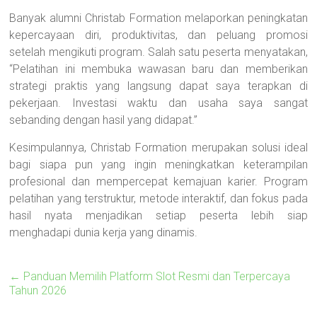
Banyak alumni Christab Formation melaporkan peningkatan
kepercayaan diri, produktivitas, dan peluang promosi
setelah mengikuti program. Salah satu peserta menyatakan,
“Pelatihan ini membuka wawasan baru dan memberikan
strategi praktis yang langsung dapat saya terapkan di
pekerjaan. Investasi waktu dan usaha saya sangat
sebanding dengan hasil yang didapat.”
Kesimpulannya, Christab Formation merupakan solusi ideal
bagi siapa pun yang ingin meningkatkan keterampilan
profesional dan mempercepat kemajuan karier. Program
pelatihan yang terstruktur, metode interaktif, dan fokus pada
hasil nyata menjadikan setiap peserta lebih siap
menghadapi dunia kerja yang dinamis.
←
Panduan Memilih Platform Slot Resmi dan Terpercaya
Tahun 2026