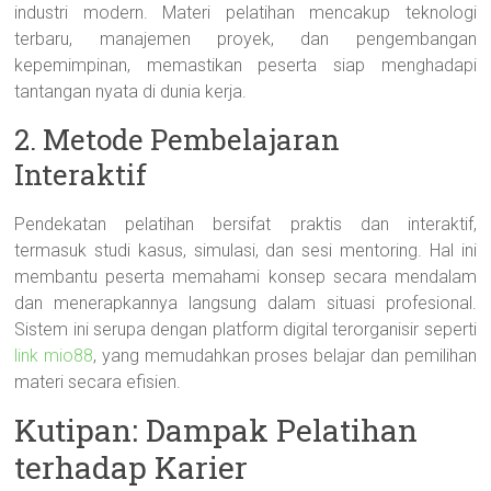
industri modern. Materi pelatihan mencakup teknologi
terbaru, manajemen proyek, dan pengembangan
kepemimpinan, memastikan peserta siap menghadapi
tantangan nyata di dunia kerja.
2. Metode Pembelajaran
Interaktif
Pendekatan pelatihan bersifat praktis dan interaktif,
termasuk studi kasus, simulasi, dan sesi mentoring. Hal ini
membantu peserta memahami konsep secara mendalam
dan menerapkannya langsung dalam situasi profesional.
Sistem ini serupa dengan platform digital terorganisir seperti
link mio88
, yang memudahkan proses belajar dan pemilihan
materi secara efisien.
Kutipan: Dampak Pelatihan
terhadap Karier