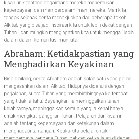
kisah unik tentang bagaimana mereka menemukan
kepercayaan dan memperdalam iman mereka. Mari kita
tengok sejenak cerita menakjubkan dari beberapa tokoh
Alkitab yang bisa jadi inspirasi kita untuk lebih dekat dengan
Tuhan—dan mungkin mengingatkan kita untuk menggali lebih
dalam dalam komunitas iman kita.
Abraham: Ketidakpastian yang
Menghadirkan Keyakinan
Bisa dibilang, cerita Abraham adalah salah satu yang paling
mengesankan dalam Alkitab. Hidupnya dipenuhi dengan
perjalanan, suara Tuhan yang membimbingnya ke tempat
yang tidak ia tahu. Bayangkan, ia meninggalkan tanah
kelahirannya, meninggalkan semua yang ia kenal hanya
untuk mengikuti panggilan Tuhan. Pelajaran dari kisah ini
adalah tentang kepercayaan dan ketekunan dalam
menghadapi tantangan. Ketika kita belajar untuk
mempercayai rencana Tuhan, bahkan ketika jalan di depan