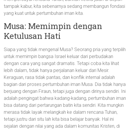
tampak kabur, kita sebenarnya sedang membangun fondasi
yang kuat untuk pertumbuhan iman kita.
Musa: Memimpin dengan
Ketulusan Hati
Siapa yang tidak mengenal Musa? Seorang pria yang terpilih
untuk memimpin bangsa Israel keluar dari perbudakan
dengan cara yang sangat dramatis. Tetapi coba kita lihat
lebih dalam, tidak hanya perjalanan keluar dari Mesir.
Keraguan, rasa tidak pantas, dan konflik internal adalah
bagian dari proses pertumbuhan iman Musa. Dia tidak hanya
berjuang dengan Firaun, tetapi juga dengan dirinya sendiri. Ini
adalah pengingat bahwa kadang-kadang, pertumbuhan iman
bisa datang dari pertarungan batin kita sendiri. Kita mungkin
merasa tidak layak melangkah ke dalam rencana Tuhan,
tetapi justru dari situ lah kita bisa belajar banyak. Hal ini
sejalan dengan nilai yang ada dalam komunitas Kristen, di