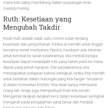
mana kita saling mendukung dalam perjuangan iman
masing-masing.
Ruth: Kesetiaan yang
Mengubah Takdir
Kisah Ruth adalah salah satu contoh indah tentang
kesetiaan dan pengorbanan. Ketika ia memilih untuk tinggal
bersama nenek mertuanya, Naomi, meskipun ada tekanan
untuk kembali ke tanah kelahirannya, kita melihat betapa
kesetiaan dapat menjelajahi rute yang belum pasti ke masa
depan yang penuh harapan. Dari perjalanannya, kita
mendapatkan pelajaran bahwa seringkali, ketika kita memilih
untuk bertahan dalam hubungan yang kita hargai—terutama
di dalam komunitas Kristen—kita tidak hanya membantu
orang lain, tetapi juga memperkuat iman kita sendiri.
Mengambil langkah-langkah kecil dalam kesetiaan seringkali
mengarah pada pengalaman yang besar dan menjadi
bagian dari rencana ilahi Tuhan.