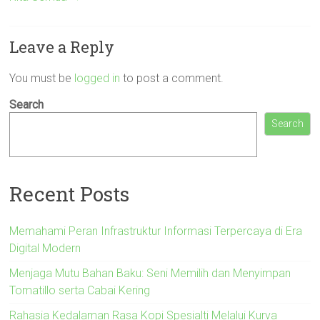
Leave a Reply
You must be
logged in
to post a comment.
Search
Search
Recent Posts
Memahami Peran Infrastruktur Informasi Terpercaya di Era
Digital Modern
Menjaga Mutu Bahan Baku: Seni Memilih dan Menyimpan
Tomatillo serta Cabai Kering
Rahasia Kedalaman Rasa Kopi Spesialti Melalui Kurva