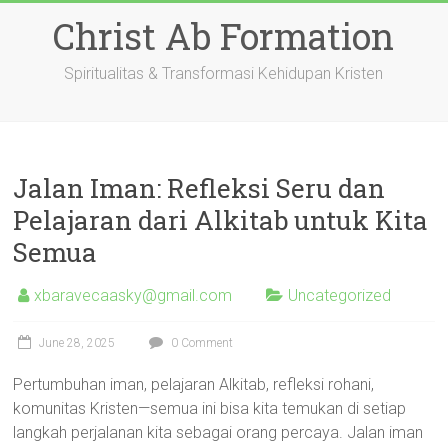
Skip
Christ Ab Formation
to
content
Spiritualitas & Transformasi Kehidupan Kristen
Jalan Iman: Refleksi Seru dan
Pelajaran dari Alkitab untuk Kita
Semua
xbaravecaasky@gmail.com
Uncategorized
June 28, 2025
0 Comment
Pertumbuhan iman, pelajaran Alkitab, refleksi rohani,
komunitas Kristen—semua ini bisa kita temukan di setiap
langkah perjalanan kita sebagai orang percaya. Jalan iman