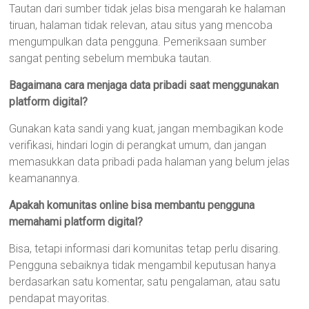
Tautan dari sumber tidak jelas bisa mengarah ke halaman
tiruan, halaman tidak relevan, atau situs yang mencoba
mengumpulkan data pengguna. Pemeriksaan sumber
sangat penting sebelum membuka tautan.
Bagaimana cara menjaga data pribadi saat menggunakan
platform digital?
Gunakan kata sandi yang kuat, jangan membagikan kode
verifikasi, hindari login di perangkat umum, dan jangan
memasukkan data pribadi pada halaman yang belum jelas
keamanannya.
Apakah komunitas online bisa membantu pengguna
memahami platform digital?
Bisa, tetapi informasi dari komunitas tetap perlu disaring.
Pengguna sebaiknya tidak mengambil keputusan hanya
berdasarkan satu komentar, satu pengalaman, atau satu
pendapat mayoritas.