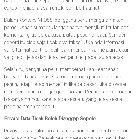
cepat. Halaman seperti ini belum tentu berbahaya, tetapi
cukup menjadi alasan untuk lebih berhati-hati.
Dalam konteks MIO88, pengguna perlu mengutamakan
pemeriksaan sumber. Jangan hanya mengikuti tautan dari
komentar, grup percakapan, atau pesan pribadi. Sumber
seperti itu bisa saja tidak diverifikasi. Jika ada informasi
yang terlihat penting, lebih baik mencarinya melalui rujukan
yang lebih jelas dan tidak bergantung pada tautan acak.
Selain itu, pengguna perlu memperhatikan keamanan
browser. Tanda koneksi aman memang bukan jaminan
penuh, tetapi tetap menjadi indikator dasar. Jika browser
memberi peringatan, jangan abaikan. Peringatan keamanan
biasanya muncul karena ada sesuatu yang tidak sesuai
pada halaman tersebut.
Privasi Data Tidak Boleh Dianggap Sepele
Privasi data adalah salah satu bagian paling penting dalam
aktivitas online. Banyak orang merasa data pribadi tidak