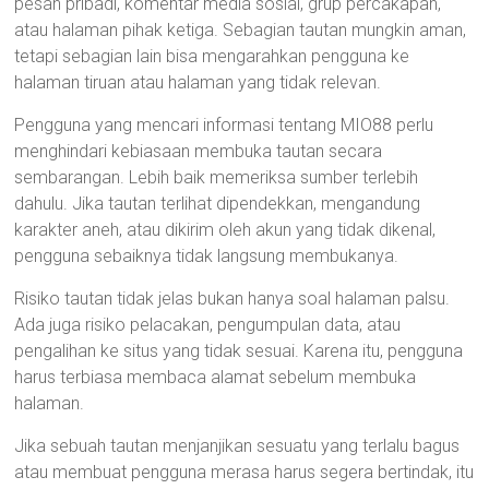
pesan pribadi, komentar media sosial, grup percakapan,
atau halaman pihak ketiga. Sebagian tautan mungkin aman,
tetapi sebagian lain bisa mengarahkan pengguna ke
halaman tiruan atau halaman yang tidak relevan.
Pengguna yang mencari informasi tentang MIO88 perlu
menghindari kebiasaan membuka tautan secara
sembarangan. Lebih baik memeriksa sumber terlebih
dahulu. Jika tautan terlihat dipendekkan, mengandung
karakter aneh, atau dikirim oleh akun yang tidak dikenal,
pengguna sebaiknya tidak langsung membukanya.
Risiko tautan tidak jelas bukan hanya soal halaman palsu.
Ada juga risiko pelacakan, pengumpulan data, atau
pengalihan ke situs yang tidak sesuai. Karena itu, pengguna
harus terbiasa membaca alamat sebelum membuka
halaman.
Jika sebuah tautan menjanjikan sesuatu yang terlalu bagus
atau membuat pengguna merasa harus segera bertindak, itu