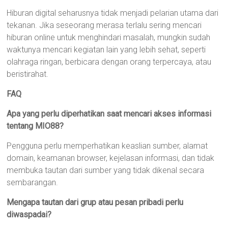
Hiburan digital seharusnya tidak menjadi pelarian utama dari
tekanan. Jika seseorang merasa terlalu sering mencari
hiburan online untuk menghindari masalah, mungkin sudah
waktunya mencari kegiatan lain yang lebih sehat, seperti
olahraga ringan, berbicara dengan orang terpercaya, atau
beristirahat.
FAQ
Apa yang perlu diperhatikan saat mencari akses informasi
tentang MIO88?
Pengguna perlu memperhatikan keaslian sumber, alamat
domain, keamanan browser, kejelasan informasi, dan tidak
membuka tautan dari sumber yang tidak dikenal secara
sembarangan.
Mengapa tautan dari grup atau pesan pribadi perlu
diwaspadai?