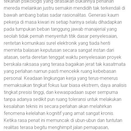
tekanan psikologis yang dirasakan bukannya perlahan
mereda melainkan justru semakin mendidih tak terkendali di
bawah ambang batas sadar rasionalitas. Generasi kaum
pekerja di masa kiwari ini setiap harinya selalu dihadapkan
pada tumpukan beban tanggung jawab manajerial yang
seolah tidak pernah menyentuh titik dasar penyelesaian,
rentetan komunikasi surel elektronik yang tiada henti
meminta balasan keputusan secara sangat instan dari
atasan, serta deretan tenggat waktu penyelesaian proyek
berskala raksasa yang terasa bagaikan jerat tak kasatmata
yang perlahan namun pasti mencekik ruang kebebasan
personal. Keadaan lingkungan kerja yang terus-menerus
memaksakan tingkat fokus luar biasa ekstrem, daya analisis
tingkat presisi tinggi, dan kewaspadaan super sempurna
tanpa adanya sedikit pun ruang toleransi untuk melakukan
kesalahan teknis ini secara perlahan akan melahirkan
fenomena kelelahan kognitif yang amat sangat kronis.
Ketika rasa penat ini memuncak di ubun-ubun dan tuntutan
realitas terasa begitu menghimpit jalan pernapasan,