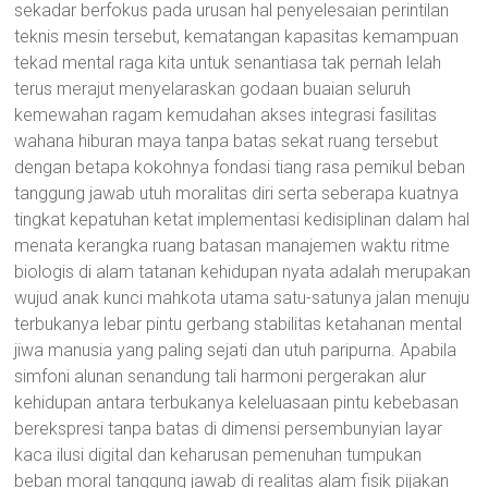
sekadar berfokus pada urusan hal penyelesaian perintilan
teknis mesin tersebut, kematangan kapasitas kemampuan
tekad mental raga kita untuk senantiasa tak pernah lelah
terus merajut menyelaraskan godaan buaian seluruh
kemewahan ragam kemudahan akses integrasi fasilitas
wahana hiburan maya tanpa batas sekat ruang tersebut
dengan betapa kokohnya fondasi tiang rasa pemikul beban
tanggung jawab utuh moralitas diri serta seberapa kuatnya
tingkat kepatuhan ketat implementasi kedisiplinan dalam hal
menata kerangka ruang batasan manajemen waktu ritme
biologis di alam tatanan kehidupan nyata adalah merupakan
wujud anak kunci mahkota utama satu-satunya jalan menuju
terbukanya lebar pintu gerbang stabilitas ketahanan mental
jiwa manusia yang paling sejati dan utuh paripurna. Apabila
simfoni alunan senandung tali harmoni pergerakan alur
kehidupan antara terbukanya keleluasaan pintu kebebasan
berekspresi tanpa batas di dimensi persembunyian layar
kaca ilusi digital dan keharusan pemenuhan tumpukan
beban moral tanggung jawab di realitas alam fisik pijakan