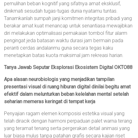
pemulihan beban kognitif yang sifatnya amat eksklusif,
dinikmati sesudah tugas-tugas dunia nyatamu tuntas.
Tanamkanlah sumpah janji komitmen integritas pribadi yang
berakar amat kuat menancap untuk senantiasa mewajibkan
diri melakukan optimalisasi pemakaian tombol fitur alarm
pengingat jeda batasan waktu durasi jam bermain pada
peranti cerdas andalanmu guna secara tegas kaku
menetapkan batas kuota maksimal jam rekreasi harian.
Tanya Jawab Seputar Eksplorasi Ekosistem Digital OKTO88
Apa alasan neurobiologis yang menjadikan tampilan
presentasi visual di ruang hiburan digital dinilai begitu amat
efektif dalam melunturkan beban kelelahan mental setelah
seharian memeras keringat di tempat kerja
Penyajian ragam elemen komposisi estetika visual yang
telah diracik dengan harmoni perpaduan palet warna terang
yang teramat tenang serta pergerakan detail animasi yang
luar biasa mulus tanpa patahan grafis secara kajian riset