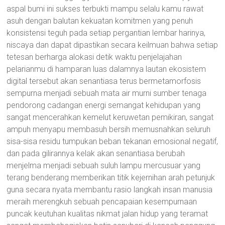
aspal bumi ini sukses terbukti mampu selalu kamu rawat
asuh dengan balutan kekuatan komitmen yang penuh
konsistensi teguh pada setiap pergantian lembar harinya,
niscaya dan dapat dipastikan secara keilmuan bahwa setiap
tetesan berharga alokasi detik waktu penjelajahan
pelarianmu di hamparan luas dalamnya lautan ekosistem
digital tersebut akan senantiasa terus bermetamorfosis
sempurna menjadi sebuah mata air murni sumber tenaga
pendorong cadangan energi semangat kehidupan yang
sangat mencerahkan kemelut keruwetan pemikiran, sangat
ampuh menyapu membasuh bersih memusnahkan seluruh
sisa-sisa residu tumpukan beban tekanan emosional negatif,
dan pada gilirannya kelak akan senantiasa berubah
menjelma menjadi sebuah suluh lampu mercusuar yang
terang benderang memberikan titik kejernihan arah petunjuk
guna secara nyata membantu rasio langkah insan manusia
meraih merengkuh sebuah pencapaian kesempurnaan
puncak keutuhan kualitas nikmat jalan hidup yang teramat