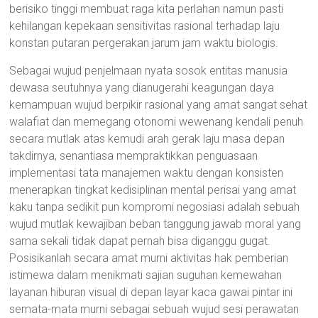
berisiko tinggi membuat raga kita perlahan namun pasti
kehilangan kepekaan sensitivitas rasional terhadap laju
konstan putaran pergerakan jarum jam waktu biologis.
Sebagai wujud penjelmaan nyata sosok entitas manusia
dewasa seutuhnya yang dianugerahi keagungan daya
kemampuan wujud berpikir rasional yang amat sangat sehat
walafiat dan memegang otonomi wewenang kendali penuh
secara mutlak atas kemudi arah gerak laju masa depan
takdirnya, senantiasa mempraktikkan penguasaan
implementasi tata manajemen waktu dengan konsisten
menerapkan tingkat kedisiplinan mental perisai yang amat
kaku tanpa sedikit pun kompromi negosiasi adalah sebuah
wujud mutlak kewajiban beban tanggung jawab moral yang
sama sekali tidak dapat pernah bisa diganggu gugat.
Posisikanlah secara amat murni aktivitas hak pemberian
istimewa dalam menikmati sajian suguhan kemewahan
layanan hiburan visual di depan layar kaca gawai pintar ini
semata-mata murni sebagai sebuah wujud sesi perawatan