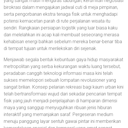
yang sangat masif menguras tabungan, kerumitan negosiasi
birokrasi dalam mengajukan jadwal cuti di meja pimpinan,
serta pengorbanan ekstra tenaga fisik untuk menghadapi
potensi kemacetan parah di rute perjalanan wisata itu
sendiri. Rangkaian persiapan logistik yang luar biasa kaku
dan melelahkan ini acap kali membuat seseorang merasa
kehabisan energi bahkan sebelum mereka benar-benar tiba
di tempat tujuan untuk merilekskan diri sejenak.
Menjawab segala bentuk kebuntuan gaya hidup masyarakat
metropolitan yang serba kekurangan waktu luang tersebut,
peradaban canggih teknologi informasi masa kini telah
sukses memelopori sebuah lompatan revolusioner yang
sangat brilian. Konsep pelarian rekreasi bagi kaum urban kini
telah bertransformasi wujud dari sekadar pencarian tempat
fisik yang jauh menjadi penjelajahan di hamparan dimensi
maya yang sanggup menyuguhkan ribuan jenis hiburan
interaktif yang memanjakan saraf. Pergeseran medium
menuju panggung layar sentuh gawai pintar ini memberikan