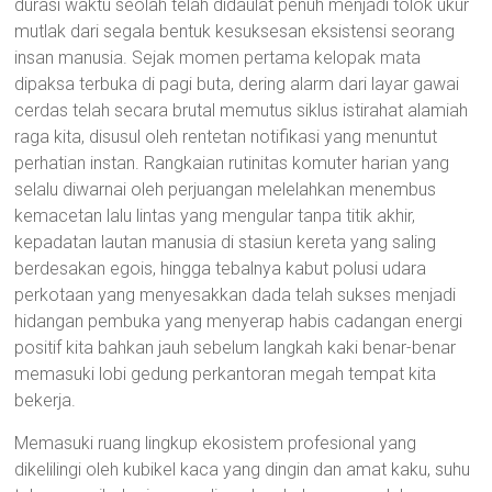
durasi waktu seolah telah didaulat penuh menjadi tolok ukur
mutlak dari segala bentuk kesuksesan eksistensi seorang
insan manusia. Sejak momen pertama kelopak mata
dipaksa terbuka di pagi buta, dering alarm dari layar gawai
cerdas telah secara brutal memutus siklus istirahat alamiah
raga kita, disusul oleh rentetan notifikasi yang menuntut
perhatian instan. Rangkaian rutinitas komuter harian yang
selalu diwarnai oleh perjuangan melelahkan menembus
kemacetan lalu lintas yang mengular tanpa titik akhir,
kepadatan lautan manusia di stasiun kereta yang saling
berdesakan egois, hingga tebalnya kabut polusi udara
perkotaan yang menyesakkan dada telah sukses menjadi
hidangan pembuka yang menyerap habis cadangan energi
positif kita bahkan jauh sebelum langkah kaki benar-benar
memasuki lobi gedung perkantoran megah tempat kita
bekerja.
Memasuki ruang lingkup ekosistem profesional yang
dikelilingi oleh kubikel kaca yang dingin dan amat kaku, suhu