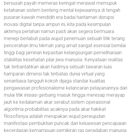
bersusah payah memeras keringat merawat memupuk
ketahanan sistem benteng mental kejiwaannya di tengah
pusaran kawah mendidih era badai hantaman disrupsi
inovasi digital tanpa ampun ini, kita pada kesimpulan
akhirnya perlahan namun pasti akan segera bermuara
menepi berlabuh pada wujud penemuan sebuah titik terang
pencerahan ilmu hikmah yang amat sangat esensial bernilai
tinggi bagi jaminan kepastian kelangsungan pemeliharaan
stabilitas kesehatan pilar jiwa manusia. Kenyataan realitas
tak terbantahkan akan hadirnya sebuah tawaran luas
hamparan dimensi tak terbatas dunia virtual yang
senantiasa tangguh kokoh dijaga standar kualitas
pengawasan profesionalisme kelancaran pelayanannya dari
mulai titik inisiasi gerbang masuk hingga meresap merayap
jauh ke kedalaman akar serabut sistem operasional
algoritma probabilitas acaknya pada akar hakikat
filosofisnya adalah merupakan wujud perwujudan
manifestasi pembuktian puncak dari keluwesan pencapaian
kecerdasan kemampuan pemikiran ras peradaban manusia