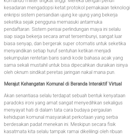
komando militer tingkat tinggi. Mereka dengan penuh
kesadaran mengadopsi ketat protokol pemakaian teknologi
enkripsi sistem persandian ujung ke ujung yang bekerja
seketika sejak pengguna memasuki antarmuka
pendaftaran. Sistem perisai perlindungan maya ini selalu
siap siaga bekerja secara amat tersembunyi, sangat luar
biasa senyap, dan bergerak super otomatis untuk seketika
menyandikan setiap huruf sentuhan ketikan menjadi
sekumpulan rentetan baris sandi kode bahasa acak yang
sama sekali mustahil untuk bisa dipecahkan diuraikan isinya
oleh oknum sindikat peretas jaringan nakal mana pun.
Merajut Kehangatan Komunal di Beranda Interaktif Virtual
Akan senantiasa selalu terdapat sebuah bentuk kenyataan
paradoks ironi yang amat sangat menyedihkan sekaligus
menyayat hati di dalam tata cara budaya pergaulan
kehidupan komunal masyarakat perkotaan yang serba
berdesakan padat menekan ini. Meskipun secara fisik
kasatmata kita selalu tampak ramai dikelilingi oleh ribuan