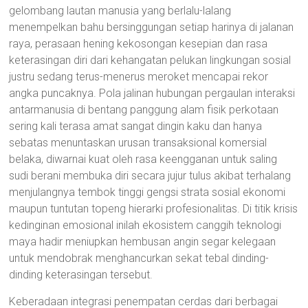
gelombang lautan manusia yang berlalu-lalang
menempelkan bahu bersinggungan setiap harinya di jalanan
raya, perasaan hening kekosongan kesepian dan rasa
keterasingan diri dari kehangatan pelukan lingkungan sosial
justru sedang terus-menerus meroket mencapai rekor
angka puncaknya. Pola jalinan hubungan pergaulan interaksi
antarmanusia di bentang panggung alam fisik perkotaan
sering kali terasa amat sangat dingin kaku dan hanya
sebatas menuntaskan urusan transaksional komersial
belaka, diwarnai kuat oleh rasa keengganan untuk saling
sudi berani membuka diri secara jujur tulus akibat terhalang
menjulangnya tembok tinggi gengsi strata sosial ekonomi
maupun tuntutan topeng hierarki profesionalitas. Di titik krisis
kedinginan emosional inilah ekosistem canggih teknologi
maya hadir meniupkan hembusan angin segar kelegaan
untuk mendobrak menghancurkan sekat tebal dinding-
dinding keterasingan tersebut.
Keberadaan integrasi penempatan cerdas dari berbagai