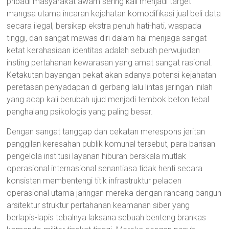
pribadi masyarakat awam sering kali menjadi target
mangsa utama incaran kejahatan komodifikasi jual beli data
secara ilegal, bersikap ekstra penuh hati-hati, waspada
tinggi, dan sangat mawas diri dalam hal menjaga sangat
ketat kerahasiaan identitas adalah sebuah perwujudan
insting pertahanan kewarasan yang amat sangat rasional.
Ketakutan bayangan pekat akan adanya potensi kejahatan
peretasan penyadapan di gerbang lalu lintas jaringan inilah
yang acap kali berubah ujud menjadi tembok beton tebal
penghalang psikologis yang paling besar.
Dengan sangat tanggap dan cekatan merespons jeritan
panggilan keresahan publik komunal tersebut, para barisan
pengelola institusi layanan hiburan berskala mutlak
operasional internasional senantiasa tidak henti secara
konsisten membentengi titik infrastruktur peladen
operasional utama jaringan mereka dengan rancang bangun
arsitektur struktur pertahanan keamanan siber yang
berlapis-lapis tebalnya laksana sebuah benteng brankas