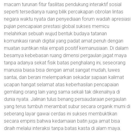
macam turunan fitur fasilitas pendukung interaktif sosial
seperti tersedianya ruang bilik percakapan obrolan lintas
negara waktu nyata dan penyediaan forum wadah apresiasi
pujian pencapaian prestasi global sukses memicu
melahirkan sebuah wujud bentuk budaya tatanan
komunikasi ranah digital yang padat amat penuh dengan
muatan suntikan nilai empati positif kemanusiaan. Di dalam
besarnya kebebasan ruang dimensi pergaulan jagat maya
tanpa adanya sekat fisik batas penghalang ini, seseorang
manusia biasa bisa dengan amat sangat mudah, luwes
santai, dan berani melemparkan sekadar sapaan kalimat
ucapan hangat selamat atas keberhasilan pencapaian
gemilang orang lain yang sama sekali tak dikenalnya di
dunia nyata. Jalinan tulus benang persaudaraan pergaulan
yang terus tumbuh merambat subur secara organik murni di
seberang layar gawai cerdas ini sukses membuktikan
secara empiris bahwa kedamaian batin juga amat bisa
diraih melalui interaksi tanpa batas kasta di alam maya.