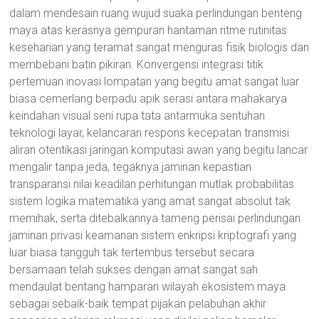
dalam mendesain ruang wujud suaka perlindungan benteng
maya atas kerasnya gempuran hantaman ritme rutinitas
keseharian yang teramat sangat menguras fisik biologis dan
membebani batin pikiran. Konvergensi integrasi titik
pertemuan inovasi lompatan yang begitu amat sangat luar
biasa cemerlang berpadu apik serasi antara mahakarya
keindahan visual seni rupa tata antarmuka sentuhan
teknologi layar, kelancaran respons kecepatan transmisi
aliran otentikasi jaringan komputasi awan yang begitu lancar
mengalir tanpa jeda, tegaknya jaminan kepastian
transparansi nilai keadilan perhitungan mutlak probabilitas
sistem logika matematika yang amat sangat absolut tak
memihak, serta ditebalkannya tameng perisai perlindungan
jaminan privasi keamanan sistem enkripsi kriptografi yang
luar biasa tangguh tak tertembus tersebut secara
bersamaan telah sukses dengan amat sangat sah
mendaulat bentang hamparan wilayah ekosistem maya
sebagai sebaik-baik tempat pijakan pelabuhan akhir