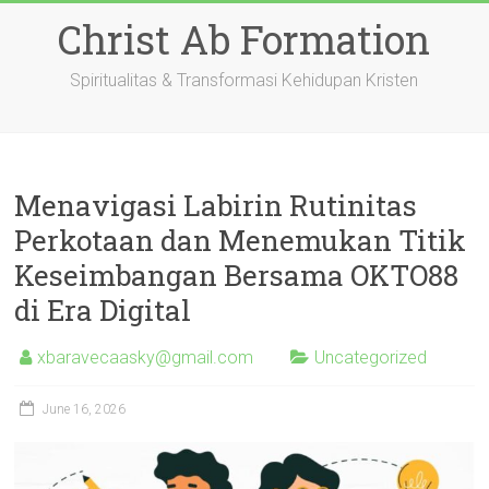
Skip
Christ Ab Formation
to
content
Spiritualitas & Transformasi Kehidupan Kristen
Menavigasi Labirin Rutinitas
Perkotaan dan Menemukan Titik
Keseimbangan Bersama OKTO88
di Era Digital
xbaravecaasky@gmail.com
Uncategorized
June 16, 2026