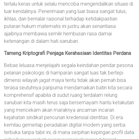
terlalu keras untuk selalu mencoba mengendalikan situasi di
luar kendalinya. Penerimaan yang luar biasa sangat tulus,
ikhlas, dan bernalar rasional terhadap ketidakpastian
putaran hukum matematis ini justru akan senantiasa
ajaibnya membawa semilir hembusan rasa damai
ketenangan di dalam hati sanubari.
Tameng Kriptografi Penjaga Kerahasiaan Identitas Perdana
Bebas leluasa menjelajahi segala keindahan pendar pesona
pelarian psikologis di hamparan sangat luas tak bertepi
dimensi wilayah jagat maya tentu tidak akan pernah bisa
terasa seutuhnya paripurna mendamaikan batin kita secara
komprehensif apabila di sudut ruang terdalam relung
sanubari kita masih terus saja bersemayam hantu ketakutan
yang mencekam akan maraknya ancaman incaran
kejahatan sindikat pencurian kredensial identitas. Di era
kemilau gemerlap peradaban digital modern yang serba
terbuka tanpa tabir ini, di mana serpihan kepingan profil data