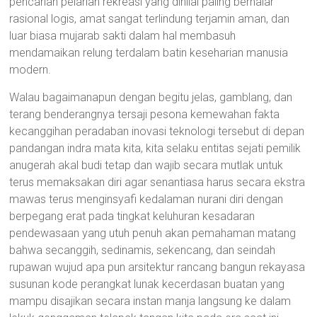
pencarian pelarian rekreasi yang dinilai paling bernalar
rasional logis, amat sangat terlindung terjamin aman, dan
luar biasa mujarab sakti dalam hal membasuh
mendamaikan relung terdalam batin keseharian manusia
modern.
Walau bagaimanapun dengan begitu jelas, gamblang, dan
terang benderangnya tersaji pesona kemewahan fakta
kecanggihan peradaban inovasi teknologi tersebut di depan
pandangan indra mata kita, kita selaku entitas sejati pemilik
anugerah akal budi tetap dan wajib secara mutlak untuk
terus memaksakan diri agar senantiasa harus secara ekstra
mawas terus menginsyafi kedalaman nurani diri dengan
berpegang erat pada tingkat keluhuran kesadaran
pendewasaan yang utuh penuh akan pemahaman matang
bahwa secanggih, sedinamis, sekencang, dan seindah
rupawan wujud apa pun arsitektur rancang bangun rekayasa
susunan kode perangkat lunak kecerdasan buatan yang
mampu disajikan secara instan manja langsung ke dalam