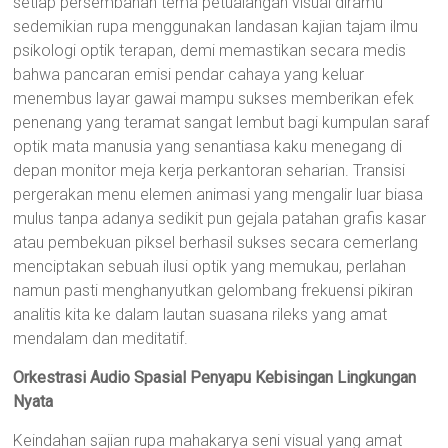
setiap persembahan tema petualangan visual diramu
sedemikian rupa menggunakan landasan kajian tajam ilmu
psikologi optik terapan, demi memastikan secara medis
bahwa pancaran emisi pendar cahaya yang keluar
menembus layar gawai mampu sukses memberikan efek
penenang yang teramat sangat lembut bagi kumpulan saraf
optik mata manusia yang senantiasa kaku menegang di
depan monitor meja kerja perkantoran seharian. Transisi
pergerakan menu elemen animasi yang mengalir luar biasa
mulus tanpa adanya sedikit pun gejala patahan grafis kasar
atau pembekuan piksel berhasil sukses secara cemerlang
menciptakan sebuah ilusi optik yang memukau, perlahan
namun pasti menghanyutkan gelombang frekuensi pikiran
analitis kita ke dalam lautan suasana rileks yang amat
mendalam dan meditatif.
Orkestrasi Audio Spasial Penyapu Kebisingan Lingkungan
Nyata
Keindahan sajian rupa mahakarya seni visual yang amat