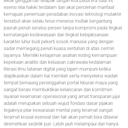
lekuk genggaman telapak tangan kita pada era saat ini,
esensi nilai hakiki terdalam dari akar perolehan manfaat
kemajuan penemuan peradaban inovasi teknologi mutakhir
tersebut akan selalu terus-menerus mutlak bergantung
pasrah penuh seratus persen tanpa kompromi pada tingkat
kematangan kedewasaan dan tingkat kebijaksanaan
karakter luhur budi pekerti sosok manusia yang dengan
sadar memegang penuh kuasa sentuhan di atas cermin
layarnya. Memiliki ketajaman asahan insting kemampuan
kepekaan analitis dan keluasan cakrawala kedalaman
literasi ilmu tatanan digital yang tajam mumpuni ketika
diaplikasikan dalam hal memilah serta menyeleksi wadah
tempat bernaung persinggahan portal hiburan maya yang
sangat berani membuktikan kelancaran dan komitmen
layanan keamanan operasional yang amat transparan jujur
adalah merupakan sebuah wujud fondasi dasar pijakan
tegaknya pilar kewarasan mental yang teramat sangat
teramat krusial esensial dan tak akan pernah bisa ditawar
diremehkan sedetik pun. Lebih jauh melampaui dari hanya