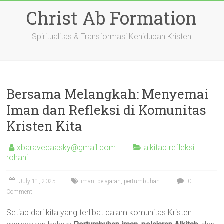
Skip
Christ Ab Formation
to
content
Spiritualitas & Transformasi Kehidupan Kristen
Bersama Melangkah: Menyemai
Iman dan Refleksi di Komunitas
Kristen Kita
xbaravecaasky@gmail.com
alkitab refleksi
rohani
July 11, 2025
iman
,
pelajaran
,
pertumbuhan
0
Comment
Setiap dari kita yang terlibat dalam komunitas Kristen