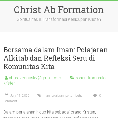
Skip
Christ Ab Formation
to
content
Spiritualitas & Transformasi Kehidupan Kristen
Bersama dalam Iman: Pelajaran
Alkitab dan Refleksi Seru di
Komunitas Kita
xbaravecaasky@gmail.com
rohani komunitas
kristen
July 11, 2025
iman
,
pelajaran
,
pertumbuhan
0
Comment
Dalam perjalanan hidup kita sebagai orang Kristen,