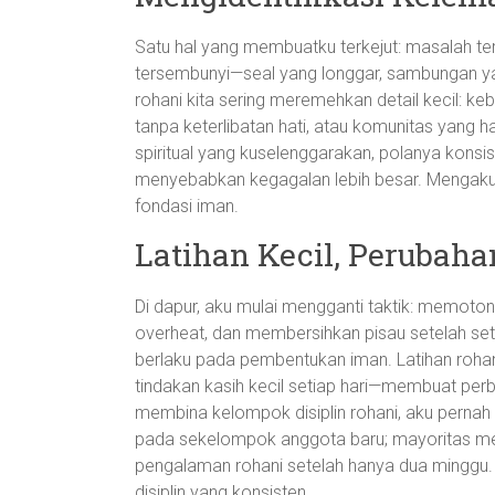
Satu hal yang membuatku terkejut: masalah terb
tersembunyi—seal yang longgar, sambungan ya
rohani kita sering meremehkan detail kecil: k
tanpa keterlibatan hati, atau komunitas yang ha
spiritual yang kuselenggarakan, polanya konsi
menyebabkan kegagalan lebih besar. Mengaku
fondasi iman.
Latihan Kecil, Perubaha
Di dapur, aku mulai mengganti taktik: memoton
overheat, dan membersihkan pisau setelah set
berlaku pada pembentukan iman. Latihan rohani
tindakan kasih kecil setiap hari—membuat per
membina kelompok disiplin rohani, aku pernah
pada sekelompok anggota baru; mayoritas me
pengalaman rohani setelah hanya dua minggu. P
disiplin yang konsisten.