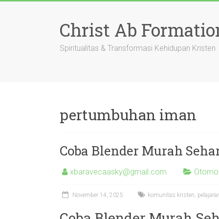
Skip
to
Christ Ab Formatio
content
Spiritualitas & Transformasi Kehidupan Kristen
pertumbuhan iman
Coba Blender Murah Sehar
xbaravecaasky@gmail.com
Otomot
November 14, 2025
komunitas kristen
,
pelajara
Coba Blender Murah Seha