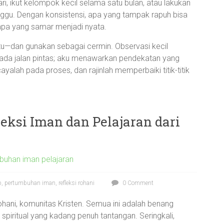
ri, ikut kelompok kecil selama satu bulan, atau lakukan
inggu. Dengan konsistensi, apa yang tampak rapuh bisa
apa yang samar menjadi nyata.
itu—dan gunakan sebagai cermin. Observasi kecil
ada jalan pintas; aku menawarkan pendekatan yang
alah pada proses, dan rajinlah memperbaiki titik-titik
eksi Iman dan Pelajaran dari
buhan iman pelajaran
b
,
pertumbuhan iman
,
refleksi rohani
0 Comment
rohani, komunitas Kristen. Semua ini adalah benang
piritual yang kadang penuh tantangan. Seringkali,