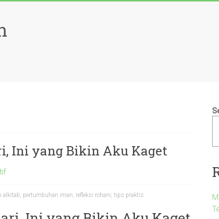
n
S
i, Ini yang Bikin Aku Kaget
if
n alkitab
,
pertumbuhan iman
,
refleksi rohani
,
tips praktis
M
T
ri, Ini yang Bikin Aku Kaget