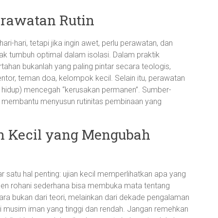
erawatan Rutin
i-hari, tetapi jika ingin awet, perlu perawatan, dan
dak tumbuh optimal dalam isolasi. Dalam praktik
tahan bukanlah yang paling pintar secara teologis,
ntor, teman doa, kelompok kecil. Selain itu, perawatan
yang hidup) mencegah “kerusakan permanen”. Sumber-
 membantu menyusun rutinitas pembinaan yang
n Kecil yang Mengubah
satu hal penting: ujian kecil memperlihatkan apa yang
en rohani sederhana bisa membuka mata tentang
ara bukan dari teori, melainkan dari dekade pengalaman
i musim iman yang tinggi dan rendah. Jangan remehkan