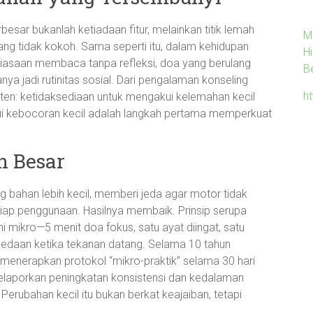
esar bukanlah ketiadaan fitur, melainkan titik lemah
M
ng tidak kokoh. Sama seperti itu, dalam kehidupan
H
ebiasaan membaca tanpa refleksi, doa yang berulang
B
nya jadi rutinitas sosial. Dari pengalaman konseling
h
sten: ketidaksediaan untuk mengakui kelemahan kecil
i kebocoran kecil adalah langkah pertama memperkuat
n Besar
g bahan lebih kecil, memberi jeda agar motor tidak
iap penggunaan. Hasilnya membaik. Prinsip serupa
 mikro—5 menit doa fokus, satu ayat diingat, satu
bedaan ketika tekanan datang. Selama 10 tahun
 menerapkan protokol “mikro-praktik” selama 30 hari
laporkan peningkatan konsistensi dan kedalaman
erubahan kecil itu bukan berkat keajaiban, tetapi