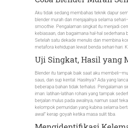
Aku tidak sedang membahas teknik dapur sema
blender murah dan menjajalnya selama sehari—
smoothie. Pengalaman singkat itu menjadi ce
kebiasaan, dan bagaimana hal-hal sederhana b
Setelah satu dekade menulis dan membina k
metafora kehidupan lewat benda sehari-hari. 
Uji Singkat, Hasil yang
Blender itu tampak baik saat aku membeli—mura
saus, dan sup kental. Hasilnya? Ada yang lan
beberapa bahan tidak terhalus. Pengalaman s
iman: latihan-latihan rohani yang tampak seder
berjalan mulus pada awalnya, namun saat tek
kelompok pemuridan yang kubina selama berta
awal” kerap goyah ketika masa sulit tiba.
Mengidentifikasi Kele