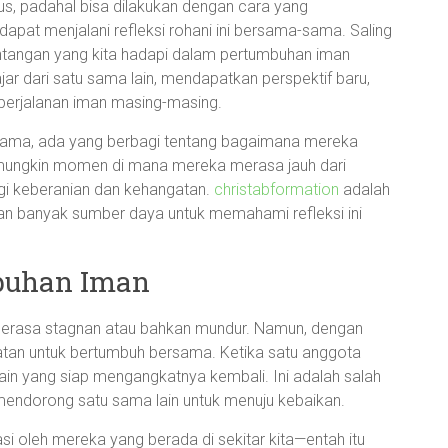
erius, padahal bisa dilakukan dengan cara yang
apat menjalani refleksi rohani ini bersama-sama. Saling
ntangan yang kita hadapi dalam pertumbuhan iman
jar dari satu sama lain, mendapatkan perspektif baru,
perjalanan iman masing-masing.
sama, ada yang berbagi tentang bagaimana mereka
 mungkin momen di mana mereka merasa jauh dari
gi keberanian dan kehangatan.
christabformation
adalah
an banyak sumber daya untuk memahami refleksi ini
buhan Iman
 merasa stagnan atau bahkan mundur. Namun, dengan
atan untuk bertumbuh bersama. Ketika satu anggota
in yang siap mengangkatnya kembali. Ini adalah salah
mendorong satu sama lain untuk menuju kebaikan.
rasi oleh mereka yang berada di sekitar kita—entah itu