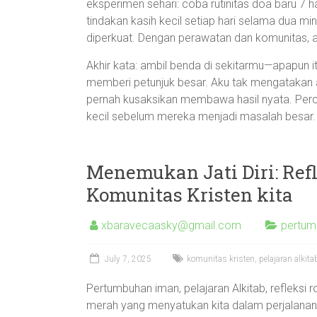
eksperimen sehari: coba rutinitas doa baru 7 ha
tindakan kasih kecil setiap hari selama dua m
diperkuat. Dengan perawatan dan komunitas, 
Akhir kata: ambil benda di sekitarmu—apapun 
memberi petunjuk besar. Aku tak mengatakan 
pernah kusaksikan membawa hasil nyata. Percay
kecil sebelum mereka menjadi masalah besar.
Menemukan Jati Diri: Refl
Komunitas Kristen kita
xbaravecaasky@gmail.com
pertum
July 7, 2025
komunitas kristen
,
pelajaran alkita
Pertumbuhan iman, pelajaran Alkitab, refleksi 
merah yang menyatukan kita dalam perjalanan s