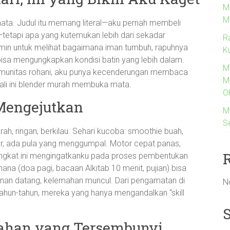
M
M
ta. Judul itu memang literal—aku pernah membeli
tetapi apa yang kutemukan lebih dari sekadar
R
rmin untuk melihat bagaimana iman tumbuh, rapuhnya
K
isa mengungkapkan kondisi batin yang lebih dalam.
M
omunitas rohani, aku punya kecenderungan membaca
M
Kali ini blender murah membuka mata.
O
 Mengejutkan
M
S
h, ringan, berkilau. Sehari kucoba: smoothie buah,
car, ada pula yang menggumpal. Motor cepat panas,
ingkat ini mengingatkanku pada proses pembentukan
hana (doa pagi, bacaan Alkitab 10 menit, pujian) bisa
anan datang, kelemahan muncul. Dari pengamatan di
N
hun-tahun, mereka yang hanya mengandalkan “skill
mahan yang Tersembunyi