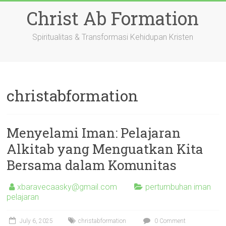
Skip
Christ Ab Formation
to
content
Spiritualitas & Transformasi Kehidupan Kristen
christabformation
Menyelami Iman: Pelajaran
Alkitab yang Menguatkan Kita
Bersama dalam Komunitas
xbaravecaasky@gmail.com
pertumbuhan iman
pelajaran
July 6, 2025
christabformation
0 Comment