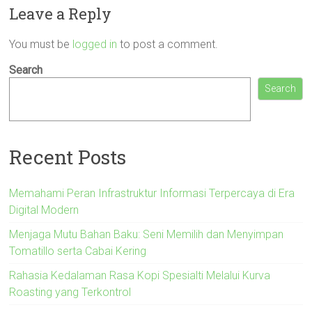
Leave a Reply
You must be
logged in
to post a comment.
Search
Search
Recent Posts
Memahami Peran Infrastruktur Informasi Terpercaya di Era
Digital Modern
Menjaga Mutu Bahan Baku: Seni Memilih dan Menyimpan
Tomatillo serta Cabai Kering
Rahasia Kedalaman Rasa Kopi Spesialti Melalui Kurva
Roasting yang Terkontrol