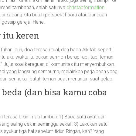
si rohani, akhir-akhir ini aku juga sering mampir ke
ferensi tambahan, salah satunya
christabformation
.
api kadang kita butuh perspektif baru atau panduan
gossip gereja. Hehe.
 itu keren
han jauh, doa terasa ritual, dan baca Alkitab seperti
ntu aku waktu itu bukan sermon berapi-api, tapi teman
ja.” Jujur soal keraguan di komunitas itu menyembuhkan.
inal yang langsung sempurna, melainkan perjalanan yang
 dan seringkali butuh teman buat menuntun saat gelap.
n beda (dan bisa kamu coba
n terasa bikin iman tumbuh: 1) Baca satu ayat dan
ang saling cek in seminggu sekali. 3) Lakukan satu
s syukur tiga hal sebelum tidur. Ringan, kan? Yang