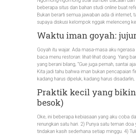
Ngomong-ngomong soal sumber bacaan dan forma
beberapa situs dan bahan studi online buat re
Bukan berarti semua jawaban ada di internet, t
supaya diskusi kelompok nggak melenceng ke 
Waktu iman goyah: jujur
Goyah itu wajar. Ada masa-masa aku ngerasa Tu
baca menu restoran: lihat-lihat doang. Yang ba
yang berani bilang, “Gue juga pernah, santai a
Kita jadi tahu bahwa iman bukan pencapaian f
kadang harus dipeluk, kadang harus disadarlin,
Praktik kecil yang biki
besok)
Oke, ini beberapa kebiasaan yang aku coba da
renungkan satu hari. 2) Punya satu teman doa y
tindakan kasih sederhana setiap minggu. 4) Tuli