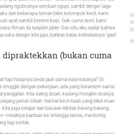
 Kadang ngobrolnya sembari ngopi, sambil denger lagu-
ku dan beberapa teman bikin kelompok kecil, kami
M
usi ayat sambil benerin kopi. Gak cuma teori, kami
H
mana firman itu nunjukin jalan. Dari situ aku sadar bahwa
B
a suka denger kita jujur, bahkan kalau kelihatannya ‘gaul’
h
n dipraktekkan (bukan cuma
at tapi hidupnya beda jauh sama kata-katanya? Di
agi struggle dengan pekerjaan, ada yang berantem sama
al panggilan. Kita saling doain, kadang mungkin doanya
njang penuh istilah. Hal-hal kecil itulah yang bikin iman
Kita juga belajar dari bacaan Alkitab bareng-bareng,
tas—misalnya bantuan ke tetangga lansia, mentoring
g lagi suntuk.