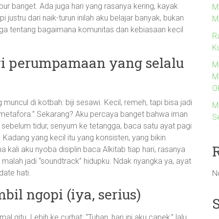
bur banget. Ada juga hari yang rasanya kering, kayak
M
justru dari naik-turun inilah aku belajar banyak, bukan
M
juga tentang bagaimana komunitas dan kebiasaan kecil
R
K
dari perumpamaan yang selalu
M
M
O
ncul di kotbah: biji sesawi. Kecil, remeh, tapi bisa jadi
M
uma metafora.” Sekarang? Aku percaya banget bahwa iman
S
kat sebelum tidur, senyum ke tetangga, baca satu ayat pagi
. Kadang yang kecil itu yang konsisten, yang bikin
kali aku nyoba disiplin baca Alkitab tiap hari, rasanya
malah jadi “soundtrack” hidupku. Ndak nyangka ya, ayat
date hati.
N
il ngopi (iya, serius)
al gitu. Lebih ke curhat: “Tuhan, hari ini aku capek,” lalu