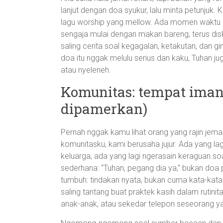
lanjut dengan doa syukur, lalu minta petunjuk.
lagu worship yang mellow. Ada momen waktu a
sengaja mulai dengan makan bareng, terus disk
saling cerita soal kegagalan, ketakutan, dan gi
doa itu nggak melulu serius dan kaku, Tuhan jug
atau nyeleneh.
Komunitas: tempat ima
dipamerkan)
Pernah nggak kamu lihat orang yang rajin jema
komunitasku, kami berusaha jujur. Ada yang l
keluarga, ada yang lagi ngerasain keraguan so
sederhana: “Tuhan, pegang dia ya,” bukan doa pa
tumbuh: tindakan nyata, bukan cuma kata-kata. 
saling tantang buat praktek kasih dalam rutini
anak-anak, atau sekedar telepon seseorang yan