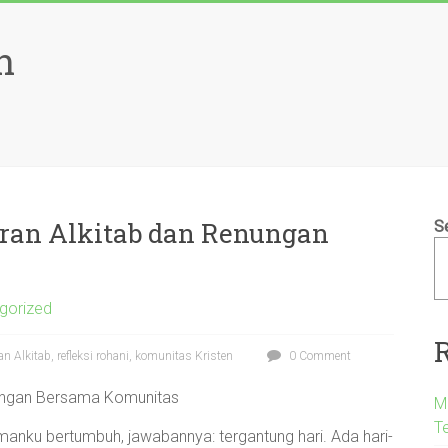
n
aran Alkitab dan Renungan
S
gorized
 Alkitab, refleksi rohani, komunitas Kristen
0 Comment
nungan Bersama Komunitas
M
T
imanku bertumbuh, jawabannya: tergantung hari. Ada hari-