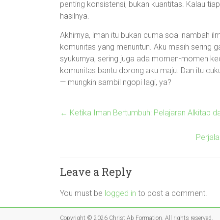
penting konsistensi, bukan kuantitas. Kalau tiap
hasilnya.
Akhirnya, iman itu bukan cuma soal nambah ilmu
komunitas yang menuntun. Aku masih sering ga
syukurnya, sering juga ada momen-momen kec
komunitas bantu dorong aku maju. Dan itu cuku
— mungkin sambil ngopi lagi, ya?
←
Ketika Iman Bertumbuh: Pelajaran Alkitab d
Perjala
Leave a Reply
You must be
logged in
to post a comment.
Copyright © 2026
Christ Ab Formation
. All rights reserved.