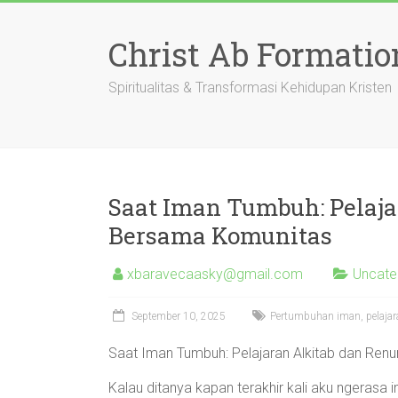
Skip
to
Christ Ab Formatio
content
Spiritualitas & Transformasi Kehidupan Kristen
Saat Iman Tumbuh: Pelaj
Bersama Komunitas
xbaravecaasky@gmail.com
Uncate
September 10, 2025
Pertumbuhan iman, pelajaran
Saat Iman Tumbuh: Pelajaran Alkitab dan Re
Kalau ditanya kapan terakhir kali aku ngerasa 