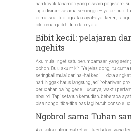
hari kayak tanaman yang disiram pagi-sore, su
lupa disiram selama seminggu — ya ampun. Tapi 
cuma soal teologi atau ayat-ayat keren, tapi 
bikin iman jadi hidup dan nyata.
Bibit kecil: pelajaran 
ngehits
Aku mulai inget satu perumpamaan yang sering mu
pohon. Dulu aku mikir, “Ya jelas dong, itu c
seringkali mulai dari hal-hal kecil — do’a sing
hari. Nggak harus langsung jadi ‘rohaniwan pro’
perubahan paling gede. Lucunya, waktu pertama 
absurd. Tapi setahun kemudian, beberapa ayat 
bisa nongol tiba-tiba pas lagi butuh console up
Ngobrol sama Tuhan samb
Aku suka nulis jurnal rohani, tapi bukan yang form