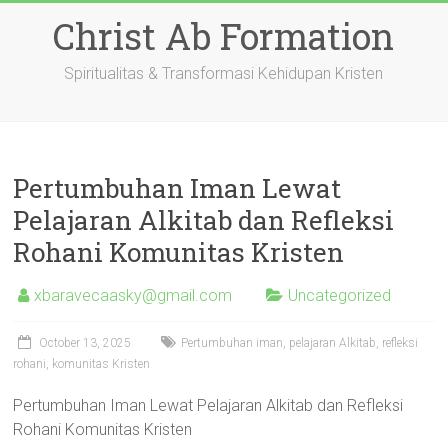
Skip
Christ Ab Formation
to
content
Spiritualitas & Transformasi Kehidupan Kristen
Pertumbuhan Iman Lewat
Pelajaran Alkitab dan Refleksi
Rohani Komunitas Kristen
xbaravecaasky@gmail.com
Uncategorized
October 13, 2025
Pertumbuhan iman, pelajaran Alkitab, refleksi
rohani, komunitas Kristen
Pertumbuhan Iman Lewat Pelajaran Alkitab dan Refleksi
Rohani Komunitas Kristen