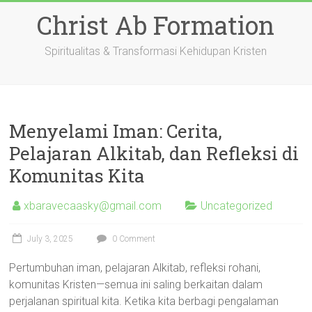
Skip
Christ Ab Formation
to
content
Spiritualitas & Transformasi Kehidupan Kristen
Menyelami Iman: Cerita,
Pelajaran Alkitab, dan Refleksi di
Komunitas Kita
xbaravecaasky@gmail.com
Uncategorized
July 3, 2025
0 Comment
Pertumbuhan iman, pelajaran Alkitab, refleksi rohani,
komunitas Kristen—semua ini saling berkaitan dalam
perjalanan spiritual kita. Ketika kita berbagi pengalaman