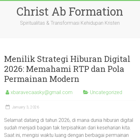
Skip
Christ Ab Formation
to
content
Spiritualitas & Transformasi Kehidupan Kristen
Menilik Strategi Hiburan Digital
2026: Memahami RTP dan Pola
Permainan Modern
xbaravecaasky@gmail.com
Uncategorized
January 3, 2026
Selamat datang di tahun 2026, di mana dunia hiburan digital
sudah menjadi bagian tak terpisahkan dari keseharian kita.
Saat ini, mengisi waktu luang dengan berbagai permainan