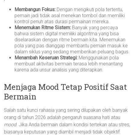
Membangun Fokus:
Dengan mengikuti pola tertentu,
pemain jadi tidak asal menekan tombol dan memiliki
kontrol penuh atas durasi permainan mereka.
Menemukan Ritme Sistem:
Banyak yang percaya
bahwa sistem digital memiliki algoritma yang bisa
diselaraskan dengan ritme bermain kita. Menemukan
pola yang pas dianggap membantu pemain masuk ke
dalam siklus yang sedang memberikan peluang bagus.
Menambah Keseruan Strategi:
Menggunakan pola
membuat aktivitas bermain terasa lebih menantang
karena ada unsur analisis yang diterapkan.
Menjaga Mood Tetap Positif Saat
Bermain
Salah satu kunci rahasia yang sering dilupakan oleh banyak
orang di tahun 2026 adalah pengaruh suasana hati atau
mood
. Jika Anda bermain dalam kondisi tertekan atau stres,
biasanya keputusan yang diambil menjadi tidak objektif.