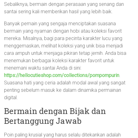
Sebaliknya, bermain dengan perasaan yang senang dan
santai sering kali memberikan hasil yang lebih baik.
Banyak pemain yang sengaja menciptakan suasana
bermain yang nyaman dengan hobi atau koleksi favorit
mereka. Misalnya, bagi para pecinta karakter lucu yang
menggemaskan, melihat koleksi yang unik bisa menjadi
cara ampuh untuk menjaga pikiran tetap jernih. Anda bisa
menemukan berbagai koleksi karakter favorit untuk
menemani waktu santai Anda di sini:
https://hellocutieshop.com/collections/pompompurin
.
Suasana hati yang ceria adalah modal awal yang sangat
penting sebelum masuk ke dalam dinamika permainan
digital.
Bermain dengan Bijak dan
Bertanggung Jawab
Poin paling krusial yang harus selalu ditekankan adalah