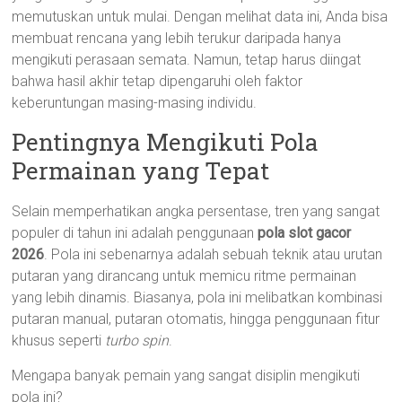
memutuskan untuk mulai. Dengan melihat data ini, Anda bisa
membuat rencana yang lebih terukur daripada hanya
mengikuti perasaan semata. Namun, tetap harus diingat
bahwa hasil akhir tetap dipengaruhi oleh faktor
keberuntungan masing-masing individu.
Pentingnya Mengikuti Pola
Permainan yang Tepat
Selain memperhatikan angka persentase, tren yang sangat
populer di tahun ini adalah penggunaan
pola slot gacor
2026
. Pola ini sebenarnya adalah sebuah teknik atau urutan
putaran yang dirancang untuk memicu ritme permainan
yang lebih dinamis. Biasanya, pola ini melibatkan kombinasi
putaran manual, putaran otomatis, hingga penggunaan fitur
khusus seperti
turbo spin
.
Mengapa banyak pemain yang sangat disiplin mengikuti
pola ini?