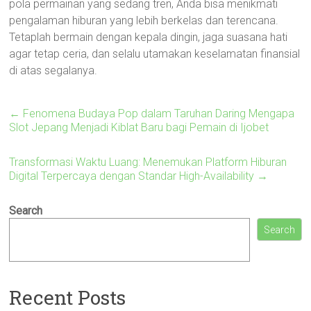
pola permainan yang sedang tren, Anda bisa menikmati
pengalaman hiburan yang lebih berkelas dan terencana.
Tetaplah bermain dengan kepala dingin, jaga suasana hati
agar tetap ceria, dan selalu utamakan keselamatan finansial
di atas segalanya.
←
Fenomena Budaya Pop dalam Taruhan Daring Mengapa
Slot Jepang Menjadi Kiblat Baru bagi Pemain di Ijobet
Transformasi Waktu Luang: Menemukan Platform Hiburan
Digital Terpercaya dengan Standar High-Availability
→
Search
Search
Recent Posts