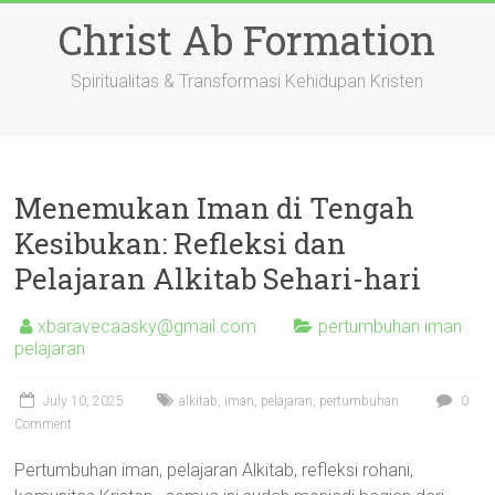
Skip
Christ Ab Formation
to
content
Spiritualitas & Transformasi Kehidupan Kristen
Menemukan Iman di Tengah
Kesibukan: Refleksi dan
Pelajaran Alkitab Sehari-hari
xbaravecaasky@gmail.com
pertumbuhan iman
pelajaran
July 10, 2025
alkitab
,
iman
,
pelajaran
,
pertumbuhan
0
Comment
Pertumbuhan iman, pelajaran Alkitab, refleksi rohani,