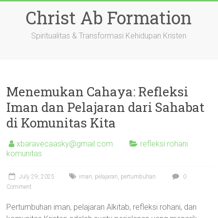
Skip
Christ Ab Formation
to
content
Spiritualitas & Transformasi Kehidupan Kristen
Menemukan Cahaya: Refleksi
Iman dan Pelajaran dari Sahabat
di Komunitas Kita
xbaravecaasky@gmail.com
refleksi rohani
komunitas
July 29, 2025
iman
,
pelajaran
,
pertumbuhan
0
Comment
Pertumbuhan iman, pelajaran Alkitab, refleksi rohani, dan