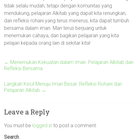
tidak selalu mudah, tetapi dengan komunitas yang
mendukung, pelajaran Alkitab yang dapat kita renungkan,
dan refleksi rohani yang terus menerus, kita dapat tumbuh
bersama dalam iman. Mari terus berjuang untuk
menemukan cahaya, dan bagikan pelajaran yang kita
pelajari kepada orang lain di sekitar kita!
←
Menemukan Kekuatan dalam Iman: Pelajaran Alkitab dan
Refleksi Bersama
Langkah Kecil Menuju Iman Besar: Refleksi Rohani dan
Pelajaran Alkitab
→
Leave a Reply
You must be
logged in
to post a comment.
Search