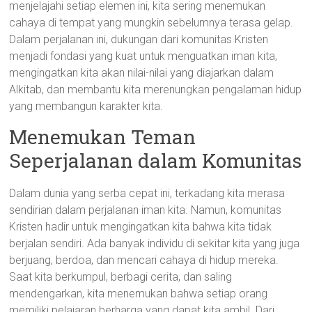
menjelajahi setiap elemen ini, kita sering menemukan
cahaya di tempat yang mungkin sebelumnya terasa gelap.
Dalam perjalanan ini, dukungan dari komunitas Kristen
menjadi fondasi yang kuat untuk menguatkan iman kita,
mengingatkan kita akan nilai-nilai yang diajarkan dalam
Alkitab, dan membantu kita merenungkan pengalaman hidup
yang membangun karakter kita.
Menemukan Teman
Seperjalanan dalam Komunitas
Dalam dunia yang serba cepat ini, terkadang kita merasa
sendirian dalam perjalanan iman kita. Namun, komunitas
Kristen hadir untuk mengingatkan kita bahwa kita tidak
berjalan sendiri. Ada banyak individu di sekitar kita yang juga
berjuang, berdoa, dan mencari cahaya di hidup mereka.
Saat kita berkumpul, berbagi cerita, dan saling
mendengarkan, kita menemukan bahwa setiap orang
memiliki pelajaran berharga yang dapat kita ambil. Dari