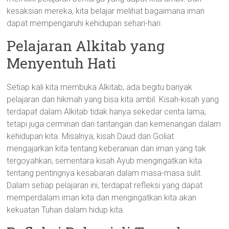
kesaksian mereka, kita belajar melihat bagaimana iman
dapat mempengaruhi kehidupan sehari-hari.
Pelajaran Alkitab yang
Menyentuh Hati
Setiap kali kita membuka Alkitab, ada begitu banyak
pelajaran dan hikmah yang bisa kita ambil. Kisah-kisah yang
terdapat dalam Alkitab tidak hanya sekedar cerita lama,
tetapi juga cerminan dari tantangan dan kemenangan dalam
kehidupan kita. Misalnya, kisah Daud dan Goliat
mengajarkan kita tentang keberanian dan iman yang tak
tergoyahkan, sementara kisah Ayub mengingatkan kita
tentang pentingnya kesabaran dalam masa-masa sulit.
Dalam setiap pelajaran ini, terdapat refleksi yang dapat
memperdalam iman kita dan mengingatkan kita akan
kekuatan Tuhan dalam hidup kita.