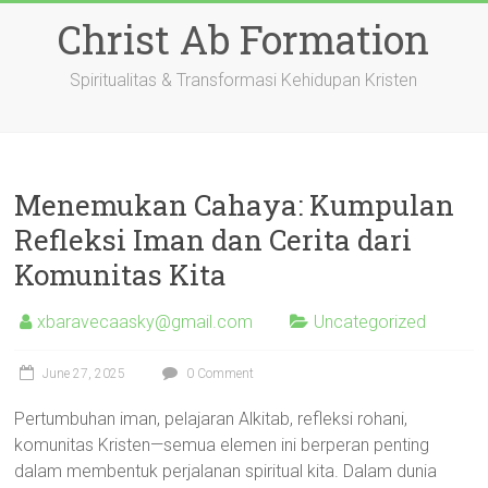
Skip
Christ Ab Formation
to
content
Spiritualitas & Transformasi Kehidupan Kristen
Menemukan Cahaya: Kumpulan
Refleksi Iman dan Cerita dari
Komunitas Kita
xbaravecaasky@gmail.com
Uncategorized
June 27, 2025
0 Comment
Pertumbuhan iman, pelajaran Alkitab, refleksi rohani,
komunitas Kristen—semua elemen ini berperan penting
dalam membentuk perjalanan spiritual kita. Dalam dunia