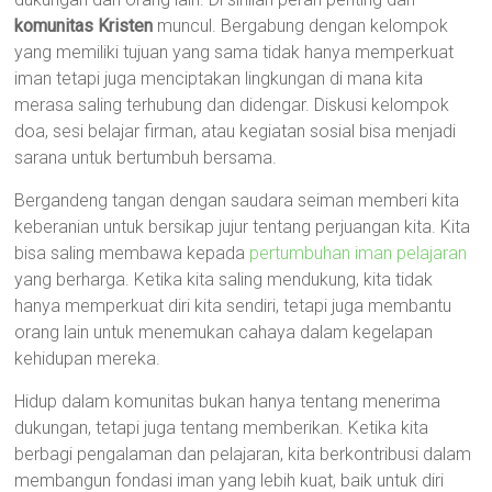
komunitas Kristen
muncul. Bergabung dengan kelompok
yang memiliki tujuan yang sama tidak hanya memperkuat
iman tetapi juga menciptakan lingkungan di mana kita
merasa saling terhubung dan didengar. Diskusi kelompok
doa, sesi belajar firman, atau kegiatan sosial bisa menjadi
sarana untuk bertumbuh bersama.
Bergandeng tangan dengan saudara seiman memberi kita
keberanian untuk bersikap jujur tentang perjuangan kita. Kita
bisa saling membawa kepada
pertumbuhan iman pelajaran
yang berharga. Ketika kita saling mendukung, kita tidak
hanya memperkuat diri kita sendiri, tetapi juga membantu
orang lain untuk menemukan cahaya dalam kegelapan
kehidupan mereka.
Hidup dalam komunitas bukan hanya tentang menerima
dukungan, tetapi juga tentang memberikan. Ketika kita
berbagi pengalaman dan pelajaran, kita berkontribusi dalam
membangun fondasi iman yang lebih kuat, baik untuk diri