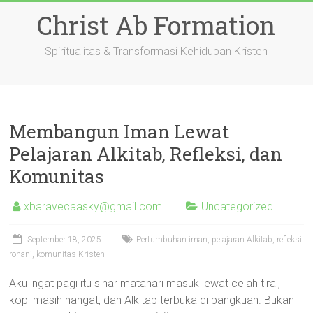
Skip
Christ Ab Formation
to
content
Spiritualitas & Transformasi Kehidupan Kristen
Membangun Iman Lewat
Pelajaran Alkitab, Refleksi, dan
Komunitas
xbaravecaasky@gmail.com
Uncategorized
September 18, 2025
Pertumbuhan iman, pelajaran Alkitab, refleksi
rohani, komunitas Kristen
Aku ingat pagi itu sinar matahari masuk lewat celah tirai,
kopi masih hangat, dan Alkitab terbuka di pangkuan. Bukan