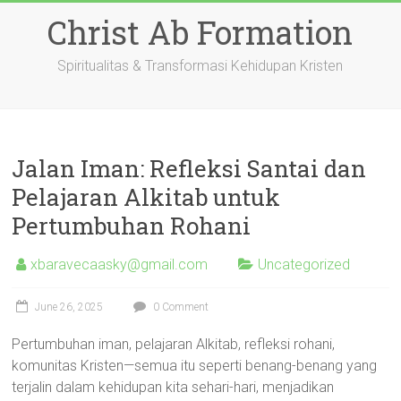
Skip
Christ Ab Formation
to
content
Spiritualitas & Transformasi Kehidupan Kristen
Jalan Iman: Refleksi Santai dan
Pelajaran Alkitab untuk
Pertumbuhan Rohani
xbaravecaasky@gmail.com
Uncategorized
June 26, 2025
0 Comment
Pertumbuhan iman, pelajaran Alkitab, refleksi rohani,
komunitas Kristen—semua itu seperti benang-benang yang
terjalin dalam kehidupan kita sehari-hari, menjadikan