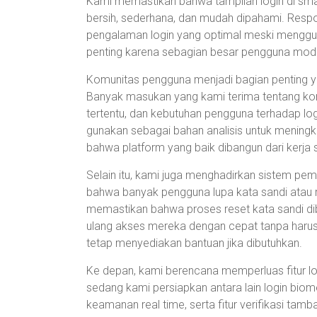
Kami memastikan bahwa tampilan login di smar
bersih, sederhana, dan mudah dipahami. Res
pengalaman login yang optimal meski menggu
penting karena sebagian besar pengguna mode
Komunitas pengguna menjadi bagian penting
Banyak masukan yang kami terima tentang kond
tertentu, dan kebutuhan pengguna terhadap log
gunakan sebagai bahan analisis untuk meningk
bahwa platform yang baik dibangun dari kerja
Selain itu, kami juga menghadirkan sistem p
bahwa banyak pengguna lupa kata sandi atau mem
memastikan bahwa proses reset kata sandi d
ulang akses mereka dengan cepat tanpa harus
tetap menyediakan bantuan jika dibutuhkan.
Ke depan, kami berencana memperluas fitur l
sedang kami persiapkan antara lain login biom
keamanan real time, serta fitur verifikasi tam