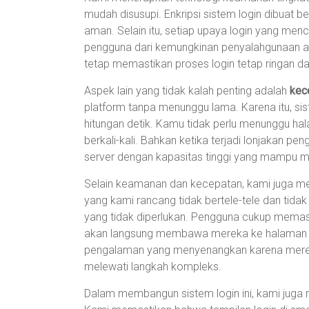
mudah disusupi. Enkripsi sistem login dibuat ber
aman. Selain itu, setiap upaya login yang men
pengguna dari kemungkinan penyalahgunaan a
tetap memastikan proses login tetap ringan d
Aspek lain yang tidak kalah penting adalah
kec
platform tanpa menunggu lama. Karena itu, si
hitungan detik. Kamu tidak perlu menunggu ha
berkali-kali. Bahkan ketika terjadi lonjakan p
server dengan kapasitas tinggi yang mampu me
Selain keamanan dan kecepatan, kami juga m
yang kami rancang tidak bertele-tele dan ti
yang tidak diperlukan. Pengguna cukup mema
akan langsung membawa mereka ke halaman u
pengalaman yang menyenangkan karena mereka
melewati langkah kompleks.
Dalam membangun sistem login ini, kami juga 