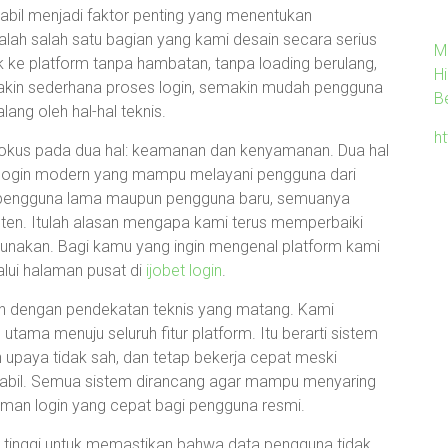
stabil menjadi faktor penting yang menentukan
lah salah satu bagian yang kami desain secara serius
M
ke platform tanpa hambatan, tanpa loading berulang,
H
kin sederhana proses login, semakin mudah pengguna
B
lang oleh hal-hal teknis.
h
 fokus pada dua hal: keamanan dan kenyamanan. Dua hal
 login modern yang mampu melayani pengguna dari
ik pengguna lama maupun pengguna baru, semuanya
isten. Itulah alasan mengapa kami terus memperbaiki
gunakan. Bagi kamu yang ingin mengenal platform kami
alui halaman pusat di
ijobet login
.
n dengan pendekatan teknis yang matang. Kami
ma menuju seluruh fitur platform. Itu berarti sistem
upaya tidak sah, dan tetap bekerja cepat meski
tabil. Semua sistem dirancang agar mampu menyaring
man login yang cepat bagi pengguna resmi.
tinggi untuk memastikan bahwa data pengguna tidak