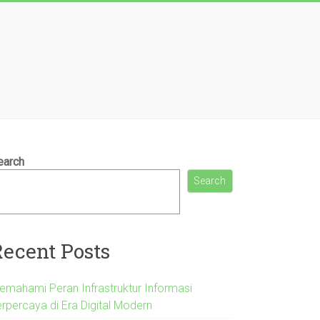
earch
Search
Recent Posts
emahami Peran Infrastruktur Informasi
erpercaya di Era Digital Modern