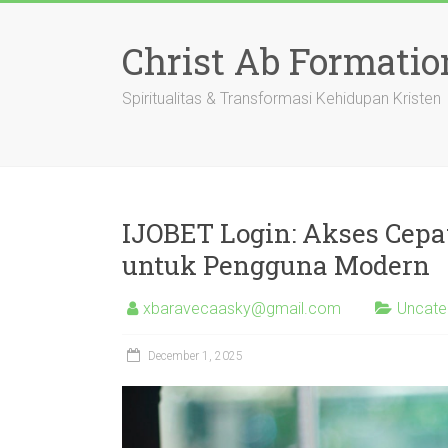
Skip
to
Christ Ab Formatio
content
Spiritualitas & Transformasi Kehidupan Kristen
IJOBET Login: Akses Cepa
untuk Pengguna Modern
xbaravecaasky@gmail.com
Uncate
December 1, 2025