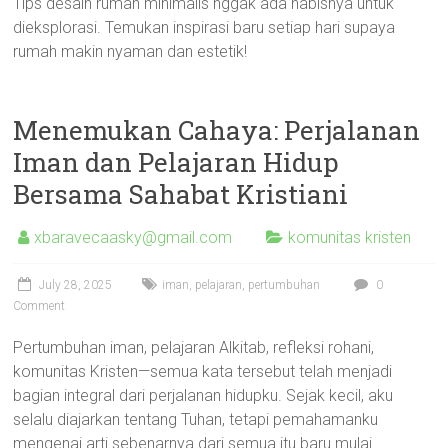
Tips desain rumah minimalis nggak ada habisnya untuk
dieksplorasi. Temukan inspirasi baru setiap hari supaya
rumah makin nyaman dan estetik!
Menemukan Cahaya: Perjalanan
Iman dan Pelajaran Hidup
Bersama Sahabat Kristiani
xbaravecaasky@gmail.com
komunitas kristen
July 28, 2025
iman
,
pelajaran
,
pertumbuhan
0
Comment
Pertumbuhan iman, pelajaran Alkitab, refleksi rohani,
komunitas Kristen—semua kata tersebut telah menjadi
bagian integral dari perjalanan hidupku. Sejak kecil, aku
selalu diajarkan tentang Tuhan, tetapi pemahamanku
mengenai arti sebenarnya dari semua itu baru mulai