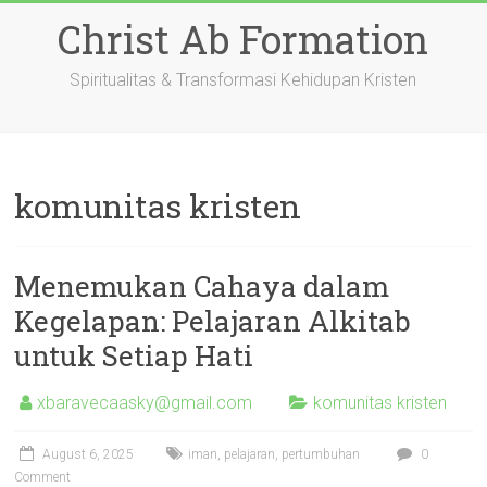
Skip
Christ Ab Formation
to
content
Spiritualitas & Transformasi Kehidupan Kristen
komunitas kristen
Menemukan Cahaya dalam
Kegelapan: Pelajaran Alkitab
untuk Setiap Hati
xbaravecaasky@gmail.com
komunitas kristen
August 6, 2025
iman
,
pelajaran
,
pertumbuhan
0
Comment