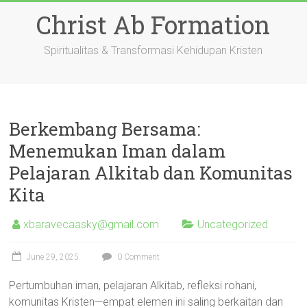
Skip
Christ Ab Formation
to
content
Spiritualitas & Transformasi Kehidupan Kristen
Berkembang Bersama:
Menemukan Iman dalam
Pelajaran Alkitab dan Komunitas
Kita
xbaravecaasky@gmail.com
Uncategorized
June 29, 2025
0 Comment
Pertumbuhan iman, pelajaran Alkitab, refleksi rohani,
komunitas Kristen—empat elemen ini saling berkaitan dan