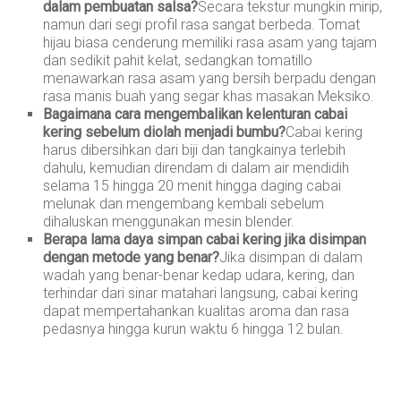
dalam pembuatan salsa?
Secara tekstur mungkin mirip,
namun dari segi profil rasa sangat berbeda. Tomat
hijau biasa cenderung memiliki rasa asam yang tajam
dan sedikit pahit kelat, sedangkan tomatillo
menawarkan rasa asam yang bersih berpadu dengan
rasa manis buah yang segar khas masakan Meksiko.
Bagaimana cara mengembalikan kelenturan cabai
kering sebelum diolah menjadi bumbu?
Cabai kering
harus dibersihkan dari biji dan tangkainya terlebih
dahulu, kemudian direndam di dalam air mendidih
selama 15 hingga 20 menit hingga daging cabai
melunak dan mengembang kembali sebelum
dihaluskan menggunakan mesin blender.
Berapa lama daya simpan cabai kering jika disimpan
dengan metode yang benar?
Jika disimpan di dalam
wadah yang benar-benar kedap udara, kering, dan
terhindar dari sinar matahari langsung, cabai kering
dapat mempertahankan kualitas aroma dan rasa
pedasnya hingga kurun waktu 6 hingga 12 bulan.