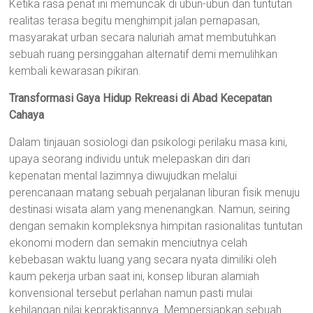
Ketika rasa penat ini memuncak di ubun-ubun dan tuntutan
realitas terasa begitu menghimpit jalan pernapasan,
masyarakat urban secara naluriah amat membutuhkan
sebuah ruang persinggahan alternatif demi memulihkan
kembali kewarasan pikiran.
Transformasi Gaya Hidup Rekreasi di Abad Kecepatan
Cahaya
Dalam tinjauan sosiologi dan psikologi perilaku masa kini,
upaya seorang individu untuk melepaskan diri dari
kepenatan mental lazimnya diwujudkan melalui
perencanaan matang sebuah perjalanan liburan fisik menuju
destinasi wisata alam yang menenangkan. Namun, seiring
dengan semakin kompleksnya himpitan rasionalitas tuntutan
ekonomi modern dan semakin menciutnya celah
kebebasan waktu luang yang secara nyata dimiliki oleh
kaum pekerja urban saat ini, konsep liburan alamiah
konvensional tersebut perlahan namun pasti mulai
kehilangan nilai kepraktisannya. Mempersiapkan sebuah