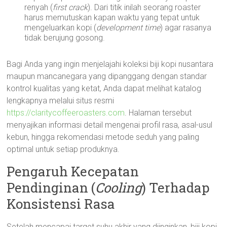
renyah (
first crack
). Dari titik inilah seorang roaster
harus memutuskan kapan waktu yang tepat untuk
mengeluarkan kopi (
development time
) agar rasanya
tidak berujung gosong.
Bagi Anda yang ingin menjelajahi koleksi biji kopi nusantara
maupun mancanegara yang dipanggang dengan standar
kontrol kualitas yang ketat, Anda dapat melihat katalog
lengkapnya melalui situs resmi
https://claritycoffeeroasters.com
. Halaman tersebut
menyajikan informasi detail mengenai profil rasa, asal-usul
kebun, hingga rekomendasi metode seduh yang paling
optimal untuk setiap produknya.
Pengaruh Kecepatan
Pendinginan (
Cooling
) Terhadap
Konsistensi Rasa
Setelah mencapai target suhu akhir yang diinginkan, biji kopi