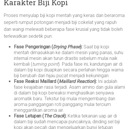
Karakter Biji Kopi
Proses menyulap biji kopi mentah yang keras dan beraroma
seperti rumput potongan menjadi biji cokelat yang rapuh
dan wangi melewati beberapa fase krusial yang tidak boleh
terlewatkan sedetik pun:
Fase Pengeringan (
Drying Phase
):
Saat biji kopi
mentah dimasukkan ke dalam mesin yang panas, suhu
internal mesin akan turun drastis sebelum mulai naik
kembali (
turning point
). Pada fase ini, kandungan air di
dalam biji kopi diuapkan secara perlahan hingga warna
biji berubah dari hijau pucat menjadi kekuningan.
Fase Reaksi Maillard (
Maillard Reaction
):
Ini adalah
fase keajaiban rasa terjadi. Asam amino dan gula alami
di dalam biji kopi bereaksi menghasilkan senyawa
aromatik baru. Tekstur biji mulai mengembang dan
aroma panggangan roti panggang mulai tercium
menggantikan aroma air.
Fase Letupan (
The Crack
):
Ketika tekanan uap air di
dalam biji sudah mencapai puncaknya, dinding sel biji
kopi akan pecah dan mengeluarkan bunyi letupan