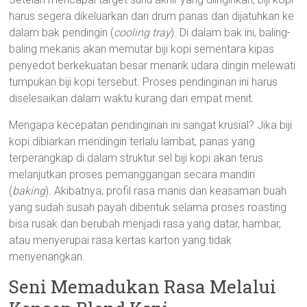
harus segera dikeluarkan dari drum panas dan dijatuhkan ke
dalam bak pendingin (
cooling tray
). Di dalam bak ini, baling-
baling mekanis akan memutar biji kopi sementara kipas
penyedot berkekuatan besar menarik udara dingin melewati
tumpukan biji kopi tersebut. Proses pendinginan ini harus
diselesaikan dalam waktu kurang dari empat menit.
Mengapa kecepatan pendinginan ini sangat krusial? Jika biji
kopi dibiarkan mendingin terlalu lambat, panas yang
terperangkap di dalam struktur sel biji kopi akan terus
melanjutkan proses pemanggangan secara mandiri
(
baking
). Akibatnya, profil rasa manis dan keasaman buah
yang sudah susah payah dibentuk selama proses roasting
bisa rusak dan berubah menjadi rasa yang datar, hambar,
atau menyerupai rasa kertas karton yang tidak
menyenangkan.
Seni Memadukan Rasa Melalui