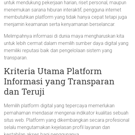
untuk mendukung pekerjaan harian, riset personal, maupun
menemukan sarana hiburan interaktif, pengguna internet
membutuhkan platform yang tidak hanya cepat tetapi juga
menjamin keamanan serta kenyamanan berselancar.
Melimpahnya informasi di dunia maya mengharuskan kita
untuk lebih cermat dalam memilih sumber daya digital yang
memiliki reputasi baik dan pengelolaan sistem yang
transparan.
Kriteria Utama Platform
Informasi yang Transparan
dan Teruji
Memilih platform digital yang tepercaya memerlukan
pemahaman mendasar mengenai indikator kualitas sebuah
situs web. Platform yang dikembangkan secara profesional
selalu mengutamakan kejelasan profil layanan dan
kestabilan akses bagi penggunanya.