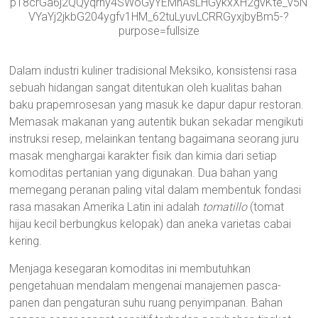
Dalam industri kuliner tradisional Meksiko, konsistensi rasa
sebuah hidangan sangat ditentukan oleh kualitas bahan
baku prapemrosesan yang masuk ke dapur dapur restoran.
Memasak makanan yang autentik bukan sekadar mengikuti
instruksi resep, melainkan tentang bagaimana seorang juru
masak menghargai karakter fisik dan kimia dari setiap
komoditas pertanian yang digunakan. Dua bahan yang
memegang peranan paling vital dalam membentuk fondasi
rasa masakan Amerika Latin ini adalah
tomatillo
(tomat
hijau kecil berbungkus kelopak) dan aneka varietas cabai
kering.
Menjaga kesegaran komoditas ini membutuhkan
pengetahuan mendalam mengenai manajemen pasca-
panen dan pengaturan suhu ruang penyimpanan. Bahan