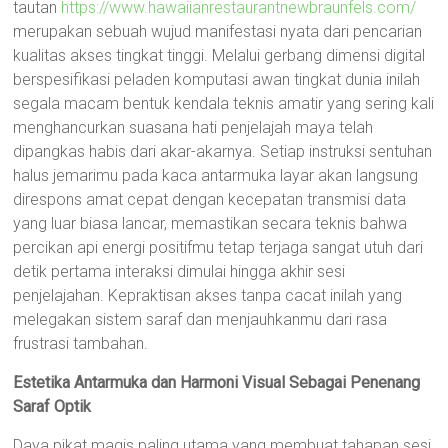
tautan
https://www.hawaiianrestaurantnewbraunfels.com/
merupakan sebuah wujud manifestasi nyata dari pencarian
kualitas akses tingkat tinggi. Melalui gerbang dimensi digital
berspesifikasi peladen komputasi awan tingkat dunia inilah
segala macam bentuk kendala teknis amatir yang sering kali
menghancurkan suasana hati penjelajah maya telah
dipangkas habis dari akar-akarnya. Setiap instruksi sentuhan
halus jemarimu pada kaca antarmuka layar akan langsung
direspons amat cepat dengan kecepatan transmisi data
yang luar biasa lancar, memastikan secara teknis bahwa
percikan api energi positifmu tetap terjaga sangat utuh dari
detik pertama interaksi dimulai hingga akhir sesi
penjelajahan. Kepraktisan akses tanpa cacat inilah yang
melegakan sistem saraf dan menjauhkanmu dari rasa
frustrasi tambahan.
Estetika Antarmuka dan Harmoni Visual Sebagai Penenang
Saraf Optik
Daya pikat magis paling utama yang membuat tahapan sesi